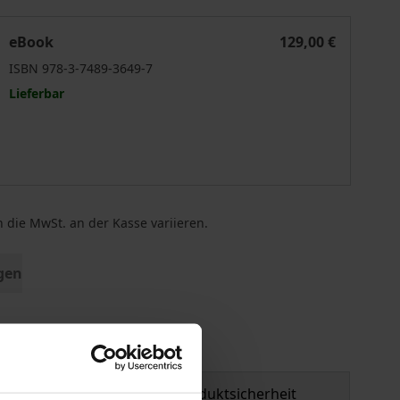
ste
ivilgesellschaftliches Engagement und Freiwilligendienste
eBook
129,00 €
ISBN 978-3-7489-3649-7
Lieferbar
 die MwSt. an der Kasse variieren.
gen
tzmaterial
Produktsicherheit