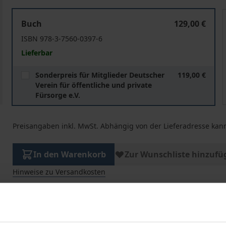
Zivilgesellschaftliches Engagement und Freiwilligendien
Z
Buch
129,00 €
ISBN 978-3-7560-0397-6
Lieferbar
Sonderpreis für Mitglieder Deutscher
119,00 €
Verein für öffentliche und private
Fürsorge e.V.
Preisangaben inkl. MwSt. Abhängig von der Lieferadresse kann
In den Warenkorb
Zur Wunschliste hinzufü
Hinweise zu Versandkosten
he Angaben
Rezensionen
Zusa