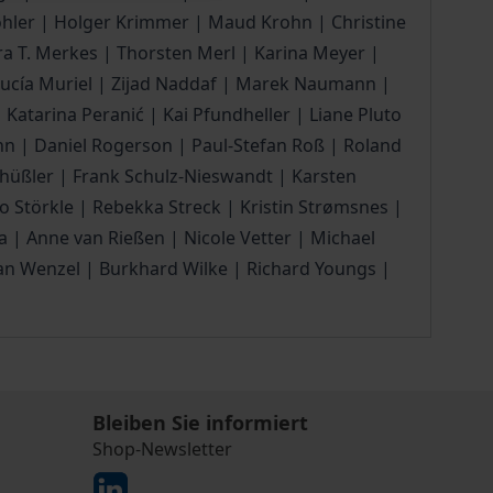
Köhler | Holger Krimmer | Maud Krohn | Christine
a T. Merkes | Thorsten Merl | Karina Meyer |
Lucía Muriel | Zijad Naddaf | Marek Naumann |
 Katarina Peranić | Kai Pfundheller | Liane Pluto
ann | Daniel Rogerson | Paul-Stefan Roß | Roland
chüßler | Frank Schulz-Nieswandt | Karsten
 Störkle | Rebekka Streck | Kristin Strømsnes |
| Anne van Rießen | Nicole Vetter | Michael
 Jan Wenzel | Burkhard Wilke | Richard Youngs |
Bleiben Sie informiert
Shop-Newsletter