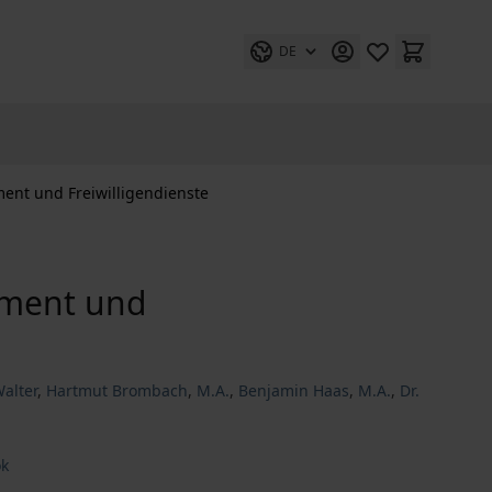
DE
ment und Freiwilligendienste
gement und
Walter
,
Hartmut Brombach
,
M.A.
,
Benjamin Haas
,
M.A.
,
Dr.
k