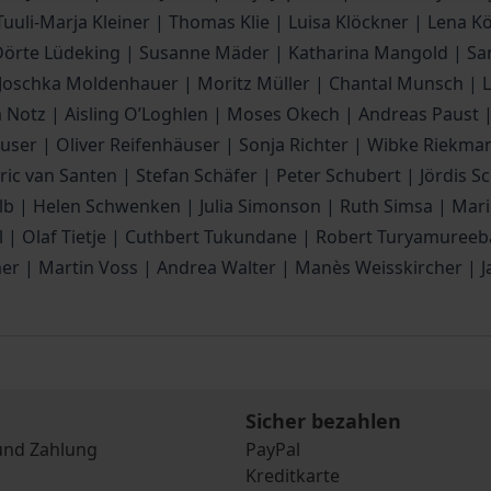
Tuuli-Marja Kleiner | Thomas Klie | Luisa Klöckner | Lena 
 Dörte Lüdeking | Susanne Mäder | Katharina Mangold | Sar
| Joschka Moldenhauer | Moritz Müller | Chantal Munsch | 
la Notz | Aisling O’Loghlen | Moses Okech | Andreas Paust |
häuser | Oliver Reifenhäuser | Sonja Richter | Wibke Riekm
ic van Santen | Stefan Schäfer | Peter Schubert | Jördis S
lb | Helen Schwenken | Julia Simonson | Ruth Simsa | Mario
| Olaf Tietje | Cuthbert Tukundane | Robert Turyamureeba 
llmer | Martin Voss | Andrea Walter | Manès Weisskircher |
Sicher bezahlen
und Zahlung
PayPal
Kreditkarte