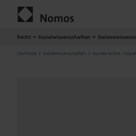
Zum Inhalt springen
Recht
Sozialwissenschaften
Geisteswissens
Startseite
/
Sozialwissenschaften
/
Soziale Arbeit / Sozia