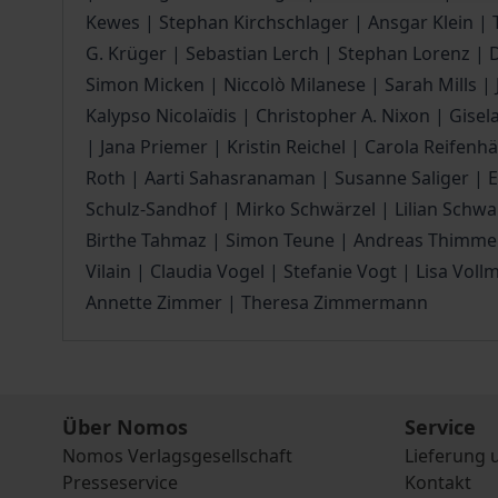
Kewes | Stephan Kirchschlager | Ansgar Klein | 
G. Krüger | Sebastian Lerch | Stephan Lorenz |
Simon Micken | Niccolò Milanese | Sarah Mills 
Kalypso Nicolaïdis | Christopher A. Nixon | Gise
| Jana Priemer | Kristin Reichel | Carola Reifen
Roth | Aarti Sahasranaman | Susanne Saliger | Er
Schulz-Sandhof | Mirko Schwärzel | Lilian Schwa
Birthe Tahmaz | Simon Teune | Andreas Thimmel 
Vilain | Claudia Vogel | Stefanie Vogt | Lisa Vo
Annette Zimmer | Theresa Zimmermann
Über Nomos
Service
Nomos Verlagsgesellschaft
Lieferung 
Presseservice
Kontakt