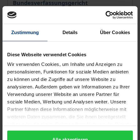
Bundesverfassungsgericht
Nomos, 1. Auflage 2016
78,00 €
inkl. MwSt.
Zustimmung
Details
Über Cookies
Zur Auswahl
Diese Webseite verwendet Cookies
Wir verwenden Cookies, um Inhalte und Anzeigen zu
personalisieren, Funktionen für soziale Medien anbieten
zu können und die Zugriffe auf unsere Website zu
analysieren. Außerdem geben wir Informationen zu Ihrer
Verwendung unserer Website an unsere Partner für
soziale Medien, Werbung und Analysen weiter. Unsere
Partner führen diese Informationen möglicherweise mit
weiteren Daten zusammen, die Sie ihnen bereitgestellt
haben oder die sie im Rahmen Ihrer Nutzung der Dienste
gesammelt haben.
Alle akzeptieren