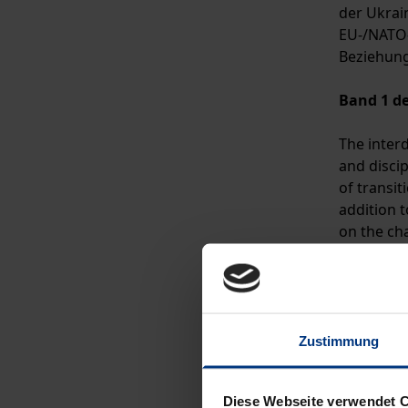
der Ukrai
EU-/NATO-B
Beziehung
Band 1 d
The interd
and discip
of transit
addition t
on the ch
different
Zustimmung
Diese Webseite verwendet 