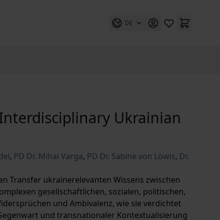
DE
Interdisciplinary Ukrainian
del
,
PD Dr. Mihai Varga
,
PD Dr. Sabine von Löwis
,
Dr.
f den Transfer ukrainerelevanten Wissens zwischen
mplexen gesellschaftlichen, sozialen, politischen,
dersprüchen und Ambivalenz, wie sie verdichtet
 Gegenwart und transnationaler Kontextualisierung