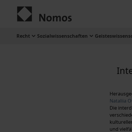
Zum Inhalt springen
Recht
Sozialwissenschaften
Geisteswissens
Int
Herausge
Nataliia 
Die inter
verschied
kulturell
und vielf