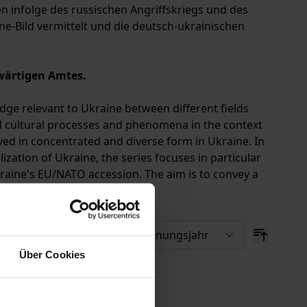
n infolge des russischen Angriffskriegs und des
ine-Bild vermittelt und die deutsch-ukrainischen
wärtigen Amtes.
edge relevant to Ukraine between different fields
 and cultural processes and phenomena in the context
ved in concentrated and diverse form in Ukraine. In
ization of Ukraine, the series focuses in particular
raine's EU/NATO accession. The aim is to convey a
elations.
Über Cookies