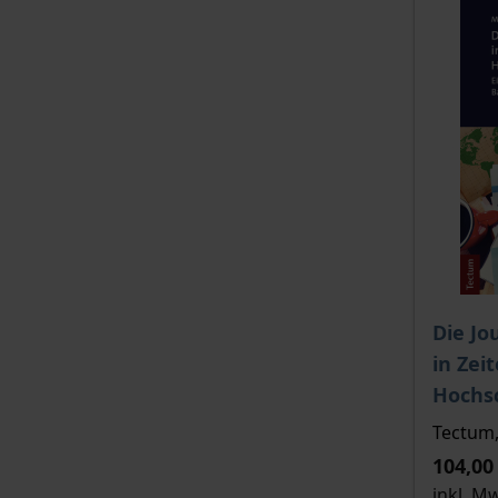
Der Pre
Die Jo
in Zei
Hochs
Tectum,
104,00
inkl. M