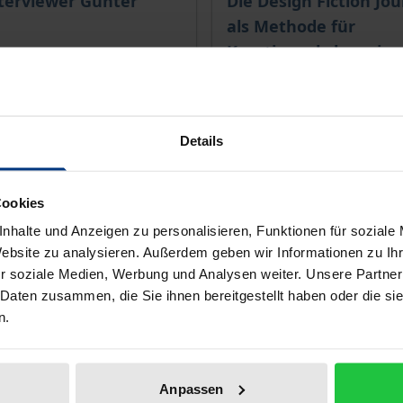
terviewer Günter
Die Design Fiction Jo
als Methode für
Kreativworkshops in
Unternehmen
 1. Auflage 2022
Tectum, 1. Auflage 2022
€
28,00 €
Details
wSt.
inkl. MwSt.
r Auswahl
Zur Auswahl
Cookies
nhalte und Anzeigen zu personalisieren, Funktionen für soziale
Website zu analysieren. Außerdem geben wir Informationen zu I
r soziale Medien, Werbung und Analysen weiter. Unsere Partner
 Daten zusammen, die Sie ihnen bereitgestellt haben oder die s
n.
Anpassen