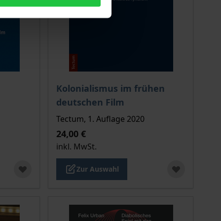
ion auf der Produktdetailseite
chtet sich nach der gewählten Produktoption auf der Produkt
Der Preis dieses Titels richtet sich nach de
Kolonialismus im frühen
deutschen Film
Tectum, 1. Auflage 2020
24,00 €
inkl. MwSt.
Zur Auswahl