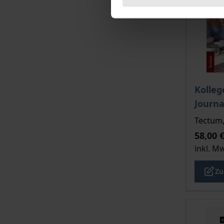
Der Pre
Kolleg
Journa
Tectum,
58,00 
inkl. M
Zu