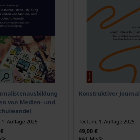
is dieses Titels richtet sich nach der gewählten Produktopt
Der Preis dieses Titels ri
urnalistenausbildung
Konstruktiver Journa
ten von Medien- und
chulwandel
 1. Auflage 2025
Tectum, 1. Auflage 2025
 €
49,00 €
wSt.
inkl. MwSt.