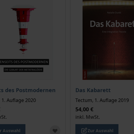
is dieses Titels richtet sich nach der gewählten Produktopt
Der Preis dieses Titels ri
ts des Postmodernen
Das Kabarett
 1. Auflage 2020
Tectum, 1. Auflage 2019
€
54,00 €
wSt.
inkl. MwSt.
r Auswahl
Zur Auswahl