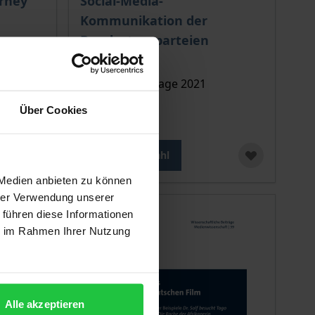
urney
Social-Media-
Kommunikation der
Bundestagsparteien
Tectum, 1. Auflage 2021
48,00 €
Über Cookies
inkl. MwSt.
Zur Auswahl
 Medien anbieten zu können
hrer Verwendung unserer
 führen diese Informationen
ie im Rahmen Ihrer Nutzung
Alle akzeptieren