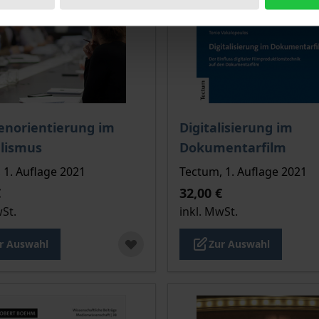
is dieses Titels richtet sich nach der gewählten Produktopt
Der Preis dieses Titels ri
enorientierung im
Digitalisierung im
lismus
Dokumentarfilm
 1. Auflage 2021
Tectum, 1. Auflage 2021
€
32,00 €
wSt.
inkl. MwSt.
r Auswahl
Zur Auswahl