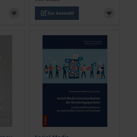
Zur Auswahl
ion auf der Produktdetailseite
chtet sich nach der gewählten Produktoption auf der Produkt
Der Preis dieses Titels richtet sich nach de