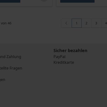
von
46
1
2
3
4
Sie lesen gerade di
Seite
Seite
S
Sicher bezahlen
und Zahlung
PayPal
Kreditkarte
tellte Fragen
gen