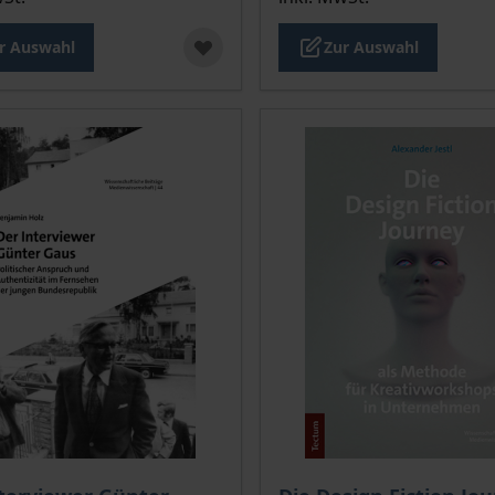
r Auswahl
Zur Auswahl
is dieses Titels richtet sich nach der gewählten Produktopt
Der Preis dieses Titels ri