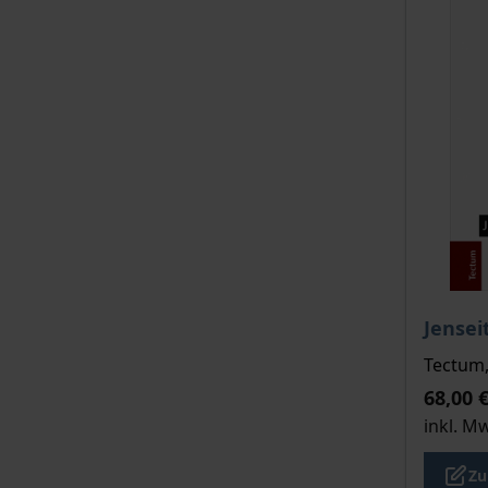
Der Pre
Jensei
Tectum,
68,00 
inkl. M
Zu