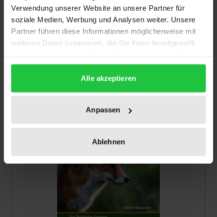
"...Heimat, die doch meine Heimat nicht
Verwendung unserer Website an unsere Partner für
ist…"
soziale Medien, Werbung und Analysen weiter. Unsere
Tectum, 1. Auflage 2018
Partner führen diese Informationen möglicherweise mit
weiteren Daten zusammen, die Sie ihnen bereitgestellt
68,00 €
haben oder die sie im Rahmen Ihrer Nutzung der Dienste
inkl. MwSt.
gesammelt haben.
Alle akzeptieren
Zur Auswahl
Anpassen
Ablehnen