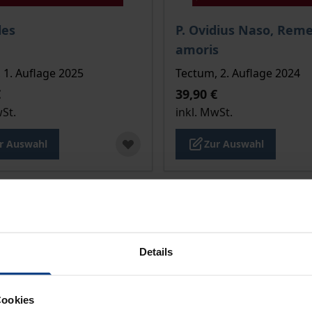
is dieses Titels richtet sich nach der gewählten Produktopt
Der Preis dieses Titels ri
les
P. Ovidius Naso, Rem
amoris
 1. Auflage 2025
Tectum, 2. Auflage 2024
€
39,90 €
wSt.
inkl. MwSt.
r Auswahl
Zur Auswahl
Details
Cookies