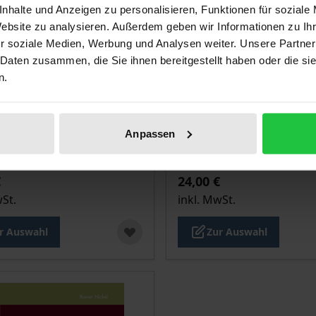
nhalte und Anzeigen zu personalisieren, Funktionen für soziale
Website zu analysieren. Außerdem geben wir Informationen zu I
r soziale Medien, Werbung und Analysen weiter. Unsere Partner
 Daten zusammen, die Sie ihnen bereitgestellt haben oder die s
n.
is dieses Titels richtet sich nach der gewählten Produktopt
Der Preis dieses Titels ri
tentum und
Antike Epik
Anpassen
ische Kultur
 2. Auflage 2023
Tectum, 3. Auflage 2023
€
24,00 €
wSt.
inkl. MwSt.
r Auswahl
Zur Auswahl