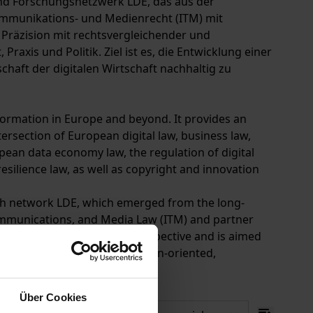
und Forschungsnetzwerk LDE, das aus der
kommunikations- und Medienrecht (ITM) mit
 Präzision mit rechtsvergleichender und
raxis und Politik. Ziel ist es, die Entwicklung einer
haft der digitalen Wirtschaft nachhaltig zu
nsformation in Europe and beyond. It provides an
ersection of European digital law, business law,
opean data economy law, the regulation of digital
resilience law, as well as copyright and innovation
arch network LDE, which emerged from the long-
communications, and Media Law (ITM) and partner
 and governance-oriented perspective and is aimed
e the development of a European-oriented,
Über Cookies