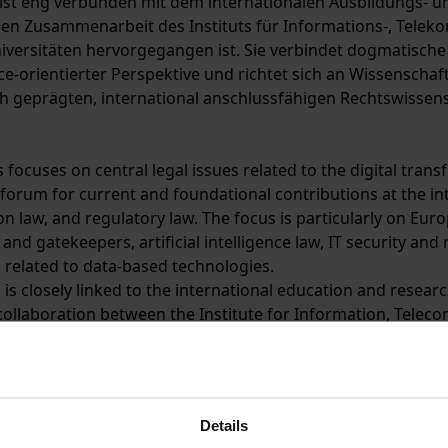
 ist eng verbunden mit dem internationalen Ausbildungs- 
gen Zusammenarbeit des Instituts für Informations-, Tele
iversitäten hervorgegangen ist. Sie verbindet dogmatische
-orientierter Perspektive und richtet sich an Wissenschaft, P
h geprägten, international anschlussfähigen Rechtswissensc
s focuses on central legal issues related to the digital tra
forum for current and foundational contributions at the int
n law, and regulatory law. The focus is particularly on Eur
and gatekeepers, artificial intelligence law, IT security and 
s related to data-based technologies.
s is closely linked to the international education and rese
collaboration between the Institute for Information, Tele
ies. It combines doctrinal precision with a comparative law
ia, practice, and policy. The goal is to sustainably promot
nally compatible legal science of the digital economy.
Details