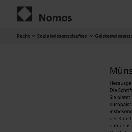
Zum Inhalt springen
Recht
Sozialwissenschaften
Geisteswissens
Münst
Herausge
Die Schri
Sie bietet
europäisc
insbesond
der Künstl
datenbasi