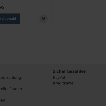
€
wSt.
r Auswahl
Sicher bezahlen
und Zahlung
PayPal
Kreditkarte
tellte Fragen
gen