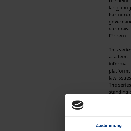
Die Reihe
langjähri
Partnerun
governance
europäisc
fördern.
This serie
academic 
informatio
platforms 
law issue
The serie
standing 
universit
at academ
internatio
Zustimmung