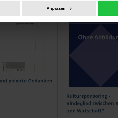
Anpassen
und polierte Gedanken
Kultursponsoring -
Bindeglied zwischen 
und Wirtschaft?