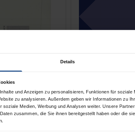
thos von Christoph
us in der
nischen Literatur
Details
Der Tod des Orpheus
, 1. Auflage 1999
Rombach, 1. Auflage 1998
Cookies
€
25,50 €
inkl. MwSt.
inkl. MwSt.
nhalte und Anzeigen zu personalisieren, Funktionen für soziale
Website zu analysieren. Außerdem geben wir Informationen zu I
r soziale Medien, Werbung und Analysen weiter. Unsere Partner
 Daten zusammen, die Sie ihnen bereitgestellt haben oder die s
n.