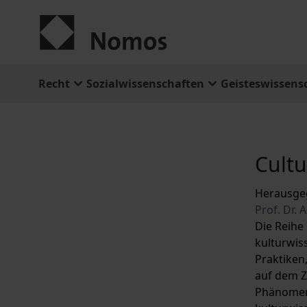
Zum Inhalt springen
Recht
Sozialwissenschaften
Geisteswissens
Cultu
Herausge
Prof. Dr.
Die Reihe 
kulturwis
Praktiken
auf dem 
Phänomene