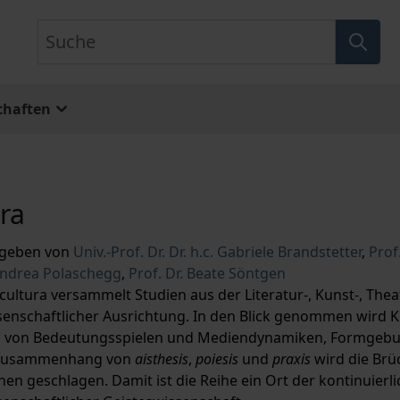
Suche
chaften
ra
geben von
Univ.-Prof. Dr. Dr. h.c. Gabriele Brandstetter
,
Prof
 Andrea Polaschegg
,
Prof. Dr. Beate Söntgen
cultura versammelt Studien aus der Literatur-, Kunst-, Thea
senschaftlicher Ausrichtung. In den Blick genommen wird K
, von Bedeutungsspielen und Mediendynamiken, Formgebu
Zusammenhang von
aisthesis
,
poiesis
und
praxis
wird die Brü
n geschlagen. Damit ist die Reihe ein Ort der kontinuierl