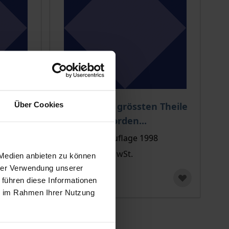
Über Cookies
...leider zum grössten Theile
Bettler geworden...
Rombach, 1. Auflage 1998
39,90 €
inkl. MwSt.
 Medien anbieten zu können
hrer Verwendung unserer
 führen diese Informationen
ie im Rahmen Ihrer Nutzung