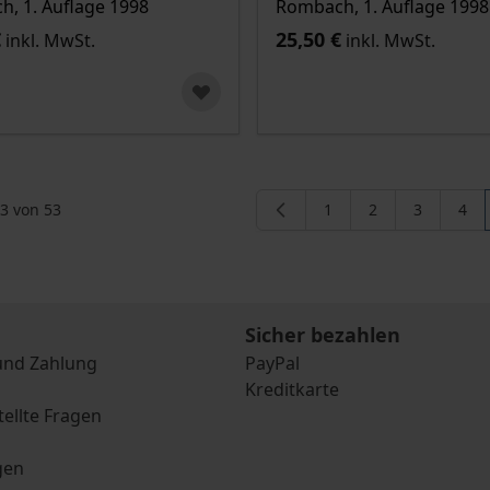
, 1. Auflage 1998
Rombach, 1. Auflage 1998
€
25,50 €
inkl. MwSt.
inkl. MwSt.
3
von
53
1
2
3
4
Seite
Seite
Seite
Seit
Sicher bezahlen
und Zahlung
PayPal
Kreditkarte
tellte Fragen
gen