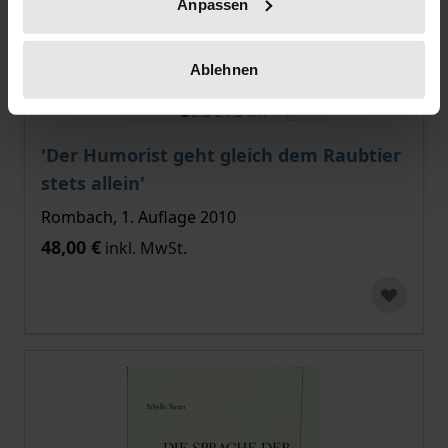
Anpassen
Ablehnen
'Der Humorist geht gleich dem Raubtier
stets allein'
Rombach, 1. Auflage 2010
48,00 €
inkl. MwSt.