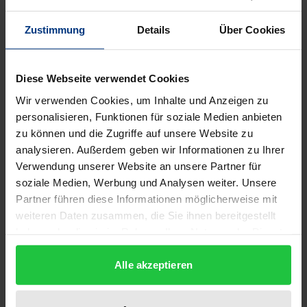
Zustimmung
Details
Über Cookies
Erzählte Erinnerung
Diese Webseite verwendet Cookies
Rombach, 1. Auflage 2012
48,00 €
Wir verwenden Cookies, um Inhalte und Anzeigen zu
inkl. MwSt.
personalisieren, Funktionen für soziale Medien anbieten
zu können und die Zugriffe auf unsere Website zu
In den Warenkorb
analysieren. Außerdem geben wir Informationen zu Ihrer
Verwendung unserer Website an unsere Partner für
soziale Medien, Werbung und Analysen weiter. Unsere
Partner führen diese Informationen möglicherweise mit
weiteren Daten zusammen, die Sie ihnen bereitgestellt
haben oder die sie im Rahmen Ihrer Nutzung der Dienste
gesammelt haben.
Alle akzeptieren