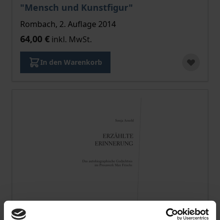
"Mensch und Kunstfigur"
Rombach, 2. Auflage 2014
64,00 €
inkl. MwSt.
In den Warenkorb