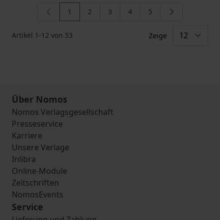
1
2
3
4
5
Sie lesen gerade die Seite
Seite
Seite
Seite
Seite
Artikel
1
-
12
von
53
Zeige
Über Nomos
Nomos Verlagsgesellschaft
Presseservice
Karriere
Unsere Verlage
Inlibra
Online-Module
Zeitschriften
NomosEvents
Service
Lieferung und Zahlung