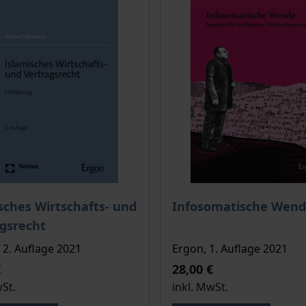
is dieses Titels richtet sich nach der gewählten Produktopt
Der Preis dieses Titels ri
sches Wirtschafts- und
Infosomatische Wen
gsrecht
2. Auflage 2021
Ergon, 1. Auflage 2021
€
28,00 €
wSt.
inkl. MwSt.