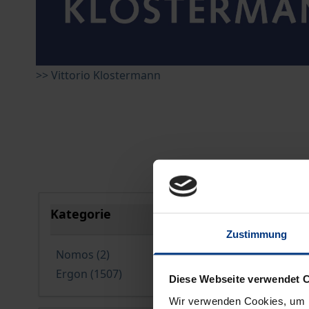
>> Vittorio Klostermann
Springe zu Produktliste
Kategorie
filter
Zustimmung
verfügbare Produkte
Nomos
(2
)
verfügbare Produkte
Ergon
(1507
)
Diese Webseite verwendet 
Wir verwenden Cookies, um I