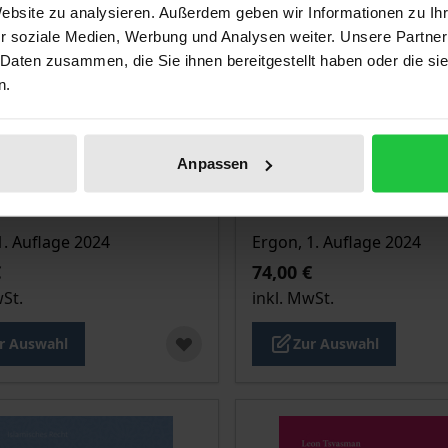
Website zu analysieren. Außerdem geben wir Informationen zu I
r soziale Medien, Werbung und Analysen weiter. Unsere Partner
 Daten zusammen, die Sie ihnen bereitgestellt haben oder die s
n.
Anpassen
is dieses Titels richtet sich nach der gewählten Produktopt
Der Preis dieses Titels ri
sse fürstlichen
Linguistik der
es
Interkulturalität
1. Auflage 2024
Ergon, 1. Auflage 2024
€
74,00 €
wSt.
inkl. MwSt.
r Auswahl
Zur Auswahl
ukte