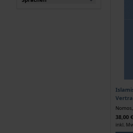
filter
Der Pre
Islami
Vertra
Nomos, 
38,00 
inkl. M