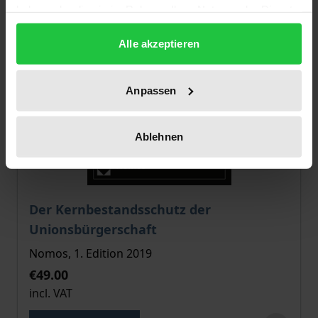
haben oder die sie im Rahmen Ihrer Nutzung der Dienste
gesammelt haben.
Alle akzeptieren
Anpassen
Ablehnen
The price depends on the options chosen on the pro
Der Kernbestandsschutz der
Unionsbürgerschaft
Nomos, 1. Edition 2019
€49.00
incl. VAT