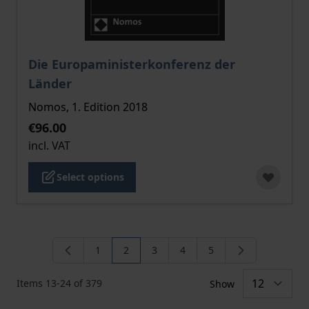
The price depends on the options chosen on the pro
Die Europaministerkonferenz der
Länder
Nomos, 1. Edition 2018
€96.00
incl. VAT
Select options
1
2
3
4
5
Page
You're currently reading page
Page
Page
Page
Items
13
-
24
of
379
Show