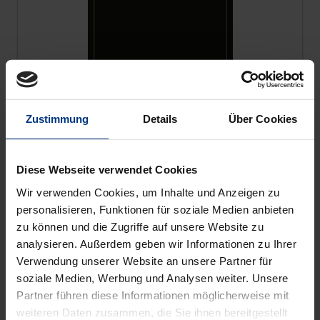
Zustimmung
Details
Über Cookies
The price depends on the options chosen on the pro
Europa der Regionen
Nomos, 1. Edition 2020
Diese Webseite verwendet Cookies
€106.00
Wir verwenden Cookies, um Inhalte und Anzeigen zu
incl. VAT
personalisieren, Funktionen für soziale Medien anbieten
zu können und die Zugriffe auf unsere Website zu
Select options
analysieren. Außerdem geben wir Informationen zu Ihrer
Verwendung unserer Website an unsere Partner für
soziale Medien, Werbung und Analysen weiter. Unsere
Partner führen diese Informationen möglicherweise mit
weiteren Daten zusammen, die Sie ihnen bereitgestellt