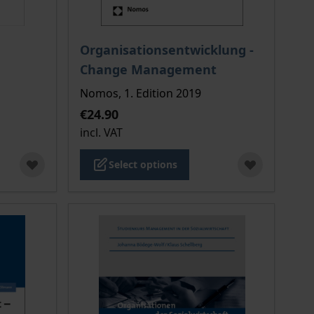
 options chosen on the product page
The price depends on the options chosen o
Organisationsentwicklung -
Change Management
Nomos, 1. Edition 2019
€24.90
incl. VAT
Select options