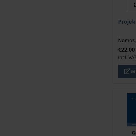
The pri
Proje
Nomos, 
€22.00
incl. VA
Se