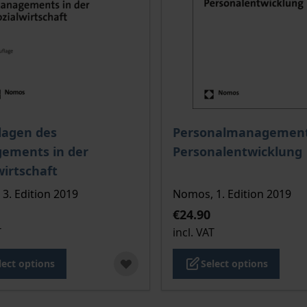
ce depends on the options chosen on the product page
The price depends on the
lagen des
Personalmanagement
ements in der
Personalentwicklung
wirtschaft
3. Edition 2019
Nomos, 1. Edition 2019
€24.90
T
incl. VAT
lect options
Select options