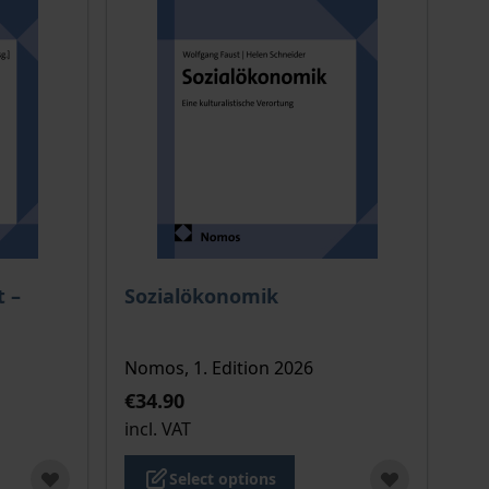
 options chosen on the product page
The price depends on the options chosen o
 –
Sozialökonomik
Nomos, 1. Edition 2026
€34.90
incl. VAT
Select options