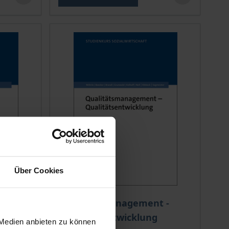
Über Cookies
 options chosen on the product page
The price depends on the options chosen o
Qualitätsmanagement -
Qualitätsentwicklung
 Medien anbieten zu können