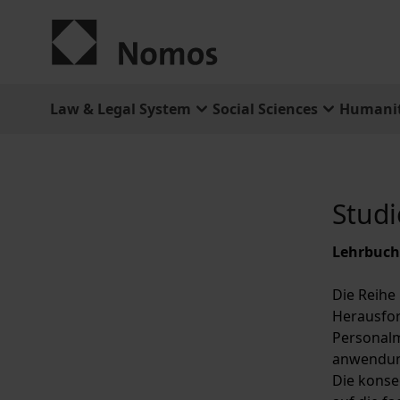
Skip to Content
Law & Legal System
Social Sciences
Humanit
Studi
Lehrbuchr
Die Reihe
Herausfor
Personal
anwendung
Die konse