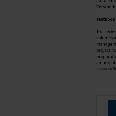
auf die f
Verständn
Textbook 
The series
volumes a
managemen
project m
preparatio
among oth
cross-ref