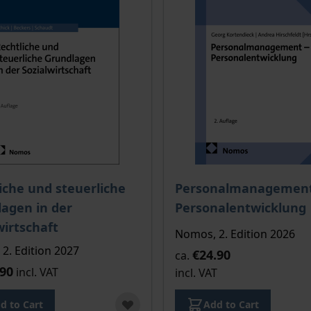
The price depends on the
iche und steuerliche
Personalmanagement
agen in der
Personalentwicklung
wirtschaft
Nomos, 2. Edition 2026
2. Edition 2027
€24.90
ca.
.90
incl. VAT
incl. VAT
d to Cart
Add to Cart