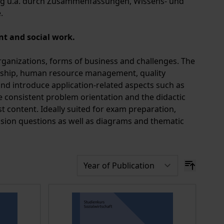
tung u.a. durch Zusammenfassungen, Wissens- und
.
nt and social work.
 organizations, forms of business and challenges. The
ership, human resource management, quality
introduce application-related aspects such as
e consistent problem orientation and the didactic
ist content. Ideally suited for exam preparation,
on questions as well as diagrams and thematic