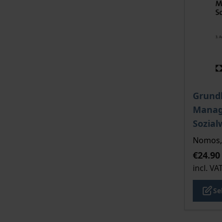
The pri
Grund
Manag
Sozial
Nomos, 
€24.90
incl. VA
Se