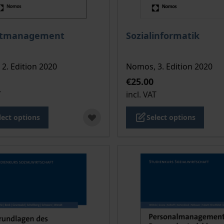
ce depends on the options chosen on the product page
The price depends on the
ktmanagement
Sozialinformatik
2. Edition 2020
Nomos, 3. Edition 2020
€25.00
T
incl. VAT
lect options
Select options