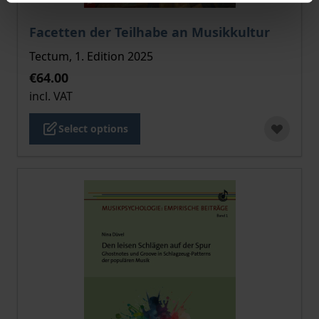
The price depends on the options chosen on the pro
Facetten der Teilhabe an Musikkultur
Tectum, 1. Edition 2025
€64.00
incl. VAT
Select options