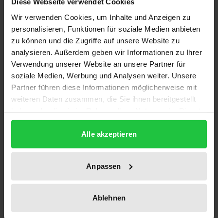
Diese Webseite verwendet Cookies
€44.00
Wir verwenden Cookies, um Inhalte und Anzeigen zu
incl. VAT
personalisieren, Funktionen für soziale Medien anbieten
zu können und die Zugriffe auf unsere Website zu
Select options
analysieren. Außerdem geben wir Informationen zu Ihrer
Verwendung unserer Website an unsere Partner für
soziale Medien, Werbung und Analysen weiter. Unsere
Partner führen diese Informationen möglicherweise mit
weiteren Daten zusammen, die Sie ihnen bereitgestellt
haben oder die sie im Rahmen Ihrer Nutzung der Dienste
gesammelt haben.
Alle akzeptieren
Anpassen
Ablehnen