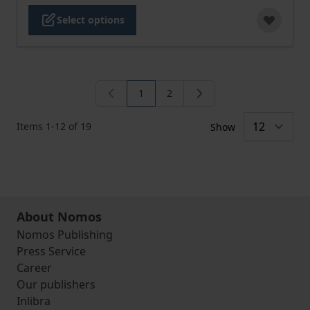
Select options
1
2
You're currently reading page
Page
Items
1
-
12
of
19
Show
About Nomos
Nomos Publishing
Press Service
Career
Our publishers
Inlibra