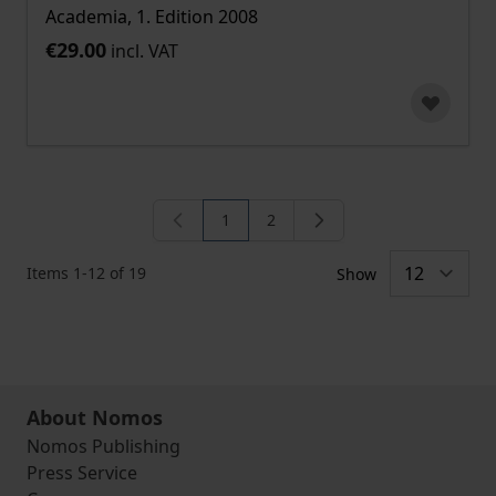
Academia, 1. Edition 2008
€29.00
incl. VAT
1
2
You're currently reading page
Page
Items
1
-
12
of
19
Show
About Nomos
Nomos Publishing
Press Service