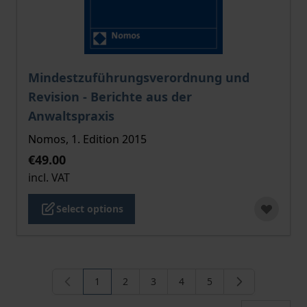
The price depends on the options chosen on the pro
Mindestzuführungsverordnung und
Revision - Berichte aus der
Anwaltspraxis
Nomos, 1. Edition 2015
€49.00
incl. VAT
Select options
1
2
3
4
5
You're currently reading page
Page
Page
Page
Page