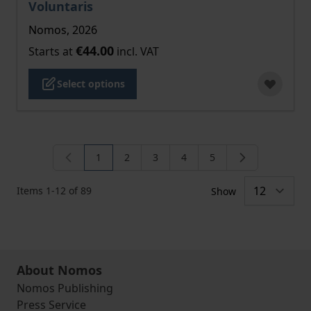
Voluntaris
Nomos, 2026
€44.00
Starts at
incl. VAT
Select options
1
2
3
4
5
You're currently reading page
Page
Page
Page
Page
Items
1
-
12
of
89
Show
About Nomos
Nomos Publishing
Press Service