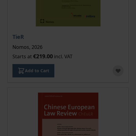
The price depends on the options chosen on the pro
TieR
Nomos, 2026
€219.00
Starts at
incl. VAT
Add to Cart