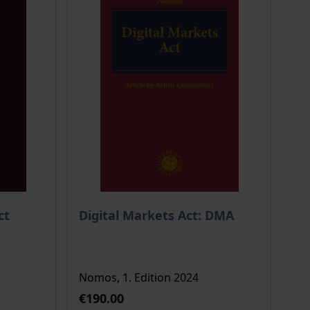
 options chosen on the product page
The price depends on the options chosen o
ct
Digital Markets Act: DMA
Nomos, 1. Edition 2024
€190.00