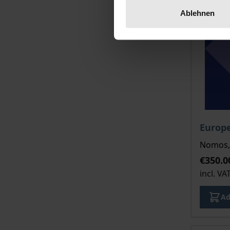
Ablehnen
The pri
Europe
Nomos, 
€350.0
incl. VA
Ad