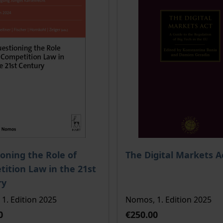
ce depends on the options chosen on the product page
The price depends on the
oning the Role of
The Digital Markets A
ition Law in the 21st
ry
1. Edition 2025
Nomos, 1. Edition 2025
0
€250.00