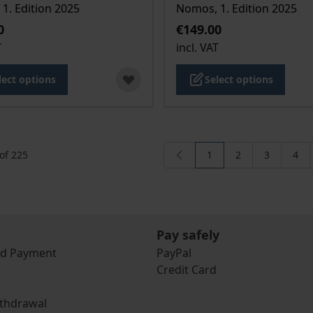
1. Edition 2025
Nomos, 1. Edition 2025
0
€149.00
T
incl. VAT
lect options
Select options
of
225
1
2
3
4
You're currently readi
Page
Page
Pag
Pay safely
nd Payment
PayPal
Credit Card
ithdrawal