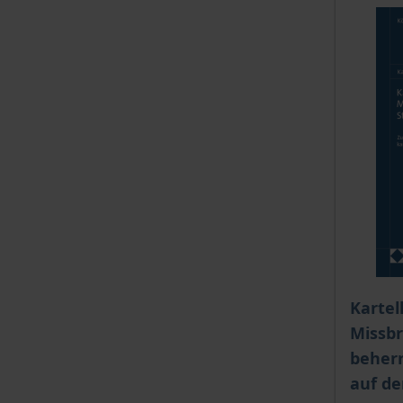
The pri
Kartel
Missbr
beher
auf d