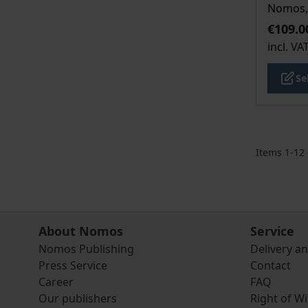
Nomos, 
€109.0
incl. VA
Se
Items
1
-
12
About Nomos
Service
Nomos Publishing
Delivery a
Press Service
Contact
Career
FAQ
Our publishers
Right of W