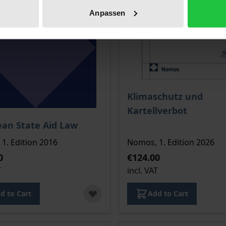
Anpassen
The price depends on the
Klimaschutz und
Kartellverbot
ce depends on the options chosen on the product page
an State Aid Law
1. Edition 2016
Nomos, 1. Edition 2026
0
€124.00
T
incl. VAT
d to Cart
Add to Cart