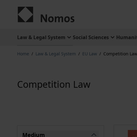
Skip to Content
Law & Legal System
Social Sciences
Humanit
Home
/
Law & Legal System
/
EU Law
/
Competition La
Competition Law
Skip to product list
Medium