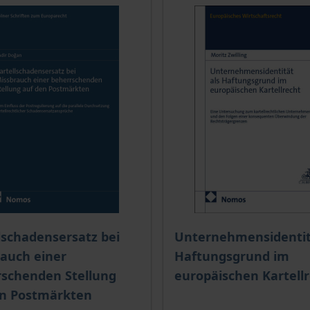
ce depends on the options chosen on the product page
The price depends on the
lschadensersatz bei
Unternehmensidentit
auch einer
Haftungsgrund im
rschenden Stellung
europäischen Kartell
en Postmärkten