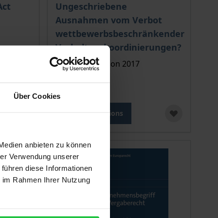
 options chosen on the product page
The price depends on the options chosen o
Act
Ungeschriebene
Ausnahmen vom Verbot
wettbewerbsbeschränkender
Verhaltenskoordinierungen?
Nomos, 1. Edition 2017
€98.00
incl. VAT
Über Cookies
Select options
 Medien anbieten zu können
hrer Verwendung unserer
 führen diese Informationen
ie im Rahmen Ihrer Nutzung