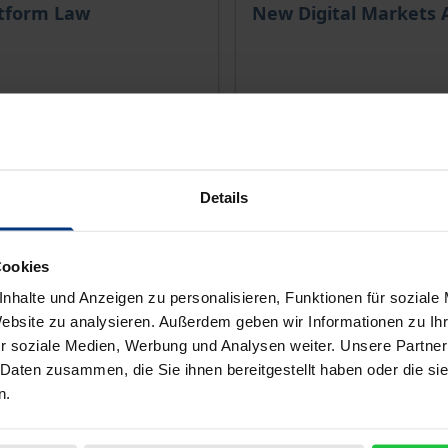
ce depends on the options chosen on the product page
The price depends on the
atform Law
New Digital Markets 
1. Edition 2025
Nomos, 1. Edition 2023
0
€130.00
T
incl. VAT
Details
lect options
Select options
Cookies
nhalte und Anzeigen zu personalisieren, Funktionen für soziale
Website zu analysieren. Außerdem geben wir Informationen zu I
r soziale Medien, Werbung und Analysen weiter. Unsere Partner
 Daten zusammen, die Sie ihnen bereitgestellt haben oder die s
n.