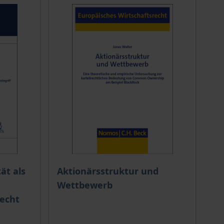
 options chosen on the product page
The price depends on the options chosen o
ät als
Aktionärsstruktur und
Wettbewerb
recht