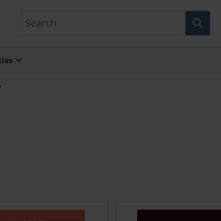
Search
ies
w