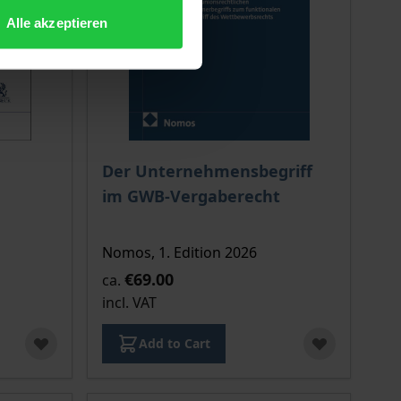
Alle akzeptieren
 options chosen on the product page
The price depends on the options chosen o
Der Unternehmensbegriff
im GWB-Vergaberecht
Nomos, 1. Edition 2026
€69.00
ca.
incl. VAT
Add to Cart