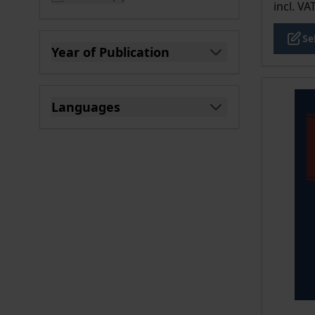
incl. VA
Se
Year of Publication
filter
Languages
filter