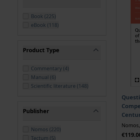
filter
products available
Book
(
225
)
products available
eBook
(
118
)
Product Type
filter
products available
Commentary
(
4
)
products available
Manual
(
6
)
products available
Scientific literature
(
148
)
The pri
Questi
Compet
Publisher
Centu
filter
Nomos, 
products available
Nomos
(
220
)
€119.0
products available
Tectum
(
5
)