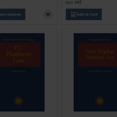
T
incl. VAT
lect options
Add to Cart