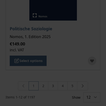
The price depends on the options chosen on the pro
Politische Soziologie
Nomos, 1. Edition 2025
€149.00
incl. VAT
Select options
1
2
3
4
5
You're currently reading page
Page
Page
Page
Page
Items
1
-
12
of
1197
Show