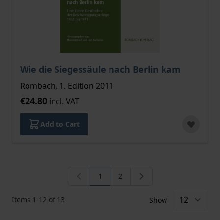
Wie die Siegessäule nach Berlin kam
Rombach, 1. Edition 2011
€24.80
incl. VAT
Add to Cart
1
2
You're currently reading page
Page
Items
1
-
12
of
13
Show