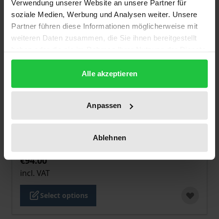
Verwendung unserer Website an unsere Partner für
soziale Medien, Werbung und Analysen weiter. Unsere
Partner führen diese Informationen möglicherweise mit
weiteren Daten zusammen, die Sie ihnen bereitgestellt
haben oder die sie im Rahmen Ihrer Nutzung der Dienste
gesammelt haben.
Alle akzeptieren
Anpassen
The price depends on the options chosen on the pro
Die Verfassungsinterpretation am US-
Supreme Court
Ablehnen
Nomos, 1. Edition 2019
€94.00
incl. VAT
Select options