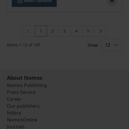
Select options
1
2
3
4
5
You're currently reading page
Page
Page
Page
Page
Items
1
-
12
of
105
Show
About Nomos
Nomos Publishing
Press Service
Career
Our publishers
Inlibra
NomosOnline
Journals