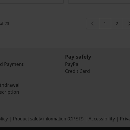
of
23
1
2
You're curren
Page
Pay safely
nd Payment
PayPal
Credit Card
ithdrawal
scription
licy
|
|
Accessibility
|
Priv
Product safety information (GPSR)