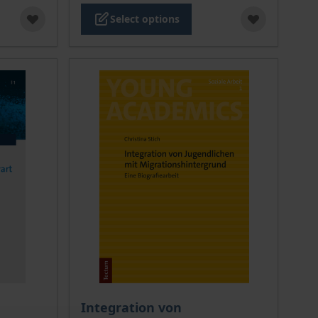
Select options
 options chosen on the product page
The price depends on the options chosen o
Integration von