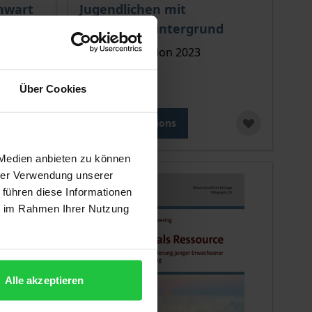
nwart
Jugendlichen mit
Migrationshintergrund
Tectum, 1. Edition 2023
€29.00
Über Cookies
incl. VAT
Select options
 Medien anbieten zu können
hrer Verwendung unserer
 führen diese Informationen
ie im Rahmen Ihrer Nutzung
Alle akzeptieren