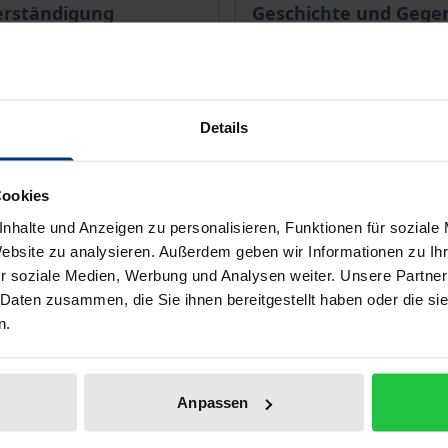
erständigung
Geschichte und Gege
1. Edition 2023
Nomos, 1. Edition 2022
€32.00
Details
T
incl. VAT
lect options
Select options
Cookies
nhalte und Anzeigen zu personalisieren, Funktionen für soziale
Website zu analysieren. Außerdem geben wir Informationen zu I
r soziale Medien, Werbung und Analysen weiter. Unsere Partner
 Daten zusammen, die Sie ihnen bereitgestellt haben oder die s
n.
Anpassen