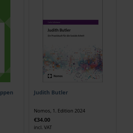
 options chosen on the product page
The price depends on the options chosen o
uppen
Judith Butler
Nomos, 1. Edition 2024
€34.00
incl. VAT