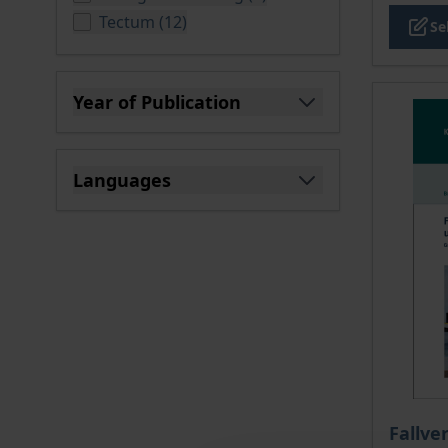
products available
Tectum
(
12
)
Se
Year of Publication
filter
Languages
filter
The pri
Fallve