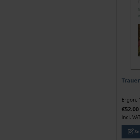
The pri
Trauer
Ergon, 
€52.00
incl. VA
Se