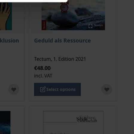
 options chosen on the product page
The price depends on the options chosen o
nklusion
Geduld als Ressource
Tectum, 1. Edition 2021
€48.00
incl. VAT
Select options