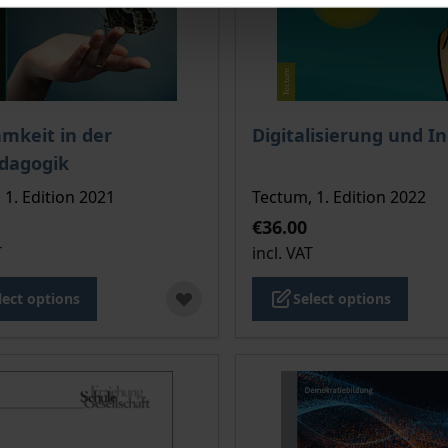
ce depends on the options chosen on the product page
The price depends on the
mkeit in der
Digitalisierung und I
ädagogik
 1. Edition 2021
Tectum, 1. Edition 2022
€36.00
T
incl. VAT
lect options
Select options