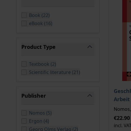
filter
products available
Book
(
22
)
products available
eBook
(
16
)
Product Type
filter
products available
Textbook
(
2
)
products available
Scientific literature
(
21
)
The pri
Geschl
Publisher
Arbeit
filter
Nomos, 
products available
Nomos
(
5
)
€22.90
products available
Ergon
(
4
)
incl. VA
products available
Georg Olms Verlag
(
2
)