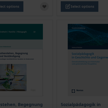
lect options
Select options
ce depends on the options chosen on the product page
The price depends on the
rstehen, Begegnung
Sozialpädagogik in