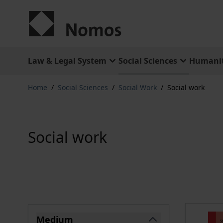
Skip to Content
Law & Legal System
Social Sciences
Humanit
Home
/
Social Sciences
/
Social Work
/
Social work
Social work
Skip to product list
Medium