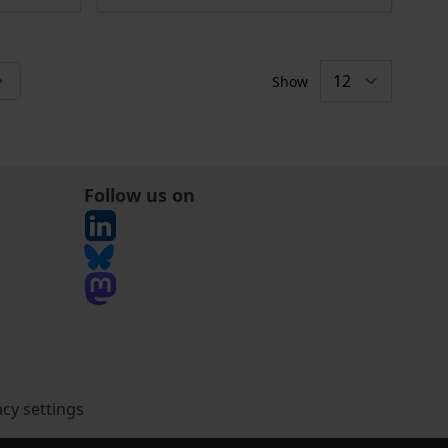
Show
tly reading page
Follow us on
acy settings