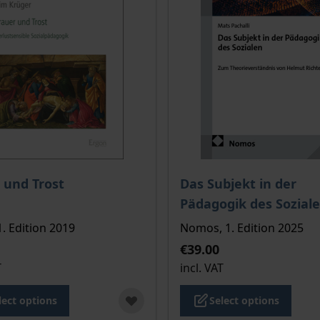
ce depends on the options chosen on the product page
The price depends on the
 und Trost
Das Subjekt in der
Pädagogik des Sozial
1. Edition 2019
Nomos, 1. Edition 2025
€39.00
T
incl. VAT
lect options
Select options