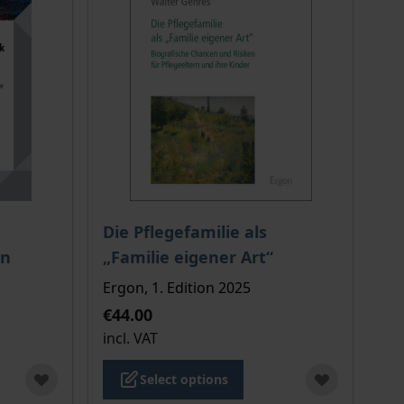
 options chosen on the product page
The price depends on the options chosen o
Die Pflegefamilie als
en
„Familie eigener Art“
Ergon, 1. Edition 2025
€44.00
incl. VAT
Select options