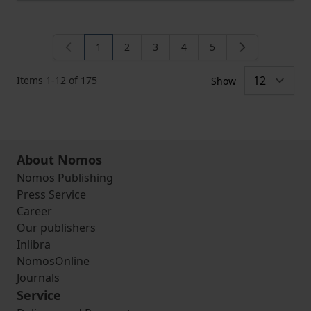
1
2
3
4
5
You're currently reading page
Page
Page
Page
Page
Items
1
-
12
of
175
Show
About Nomos
Nomos Publishing
Press Service
Career
Our publishers
Inlibra
NomosOnline
Journals
Service