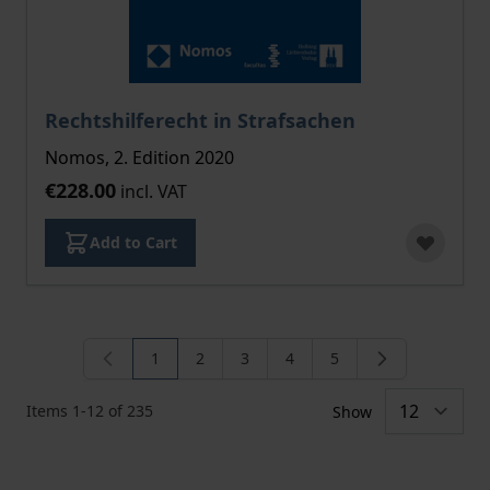
Rechtshilferecht in Strafsachen
Nomos, 2. Edition 2020
€228.00
incl. VAT
Add to Cart
1
2
3
4
5
You're currently reading page
Page
Page
Page
Page
Items
1
-
12
of
235
Show