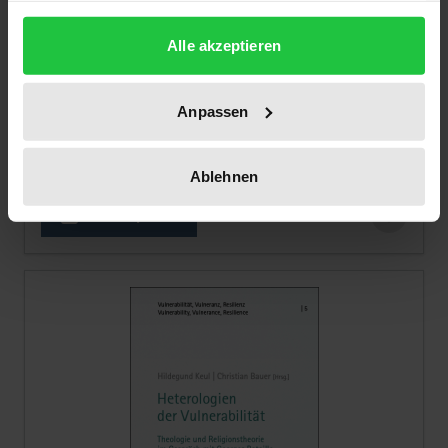
gesammelt haben.
Alle akzeptieren
The price depends on the options chosen on the pro
Ist Migration zu begrenzen?
Karl-Alber-Verlag, 1. Edition 2026
Anpassen
€24.00
incl. VAT
Ablehnen
Select options