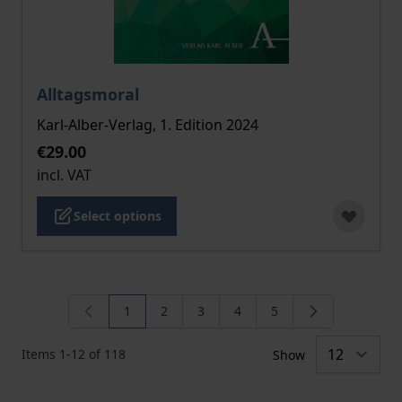
The price depends on the options chosen on the pro
Alltagsmoral
Karl-Alber-Verlag, 1. Edition 2024
€29.00
incl. VAT
Select options
1
2
3
4
5
You're currently reading page
Page
Page
Page
Page
Items
1
-
12
of
118
Show