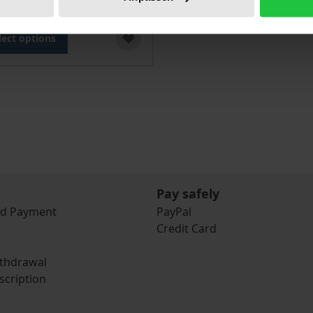
T
lect options
Pay safely
nd Payment
PayPal
Credit Card
ithdrawal
scription