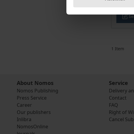
incl. VA
Se
1
Item
About Nomos
Service
Nomos Publishing
Delivery a
Press Service
Contact
Career
FAQ
Our publishers
Right of W
Inlibra
Cancel Sub
NomosOnline
Journals