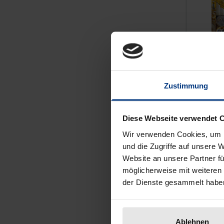
Zustimmung
Diese Webseite verwendet 
Wir verwenden Cookies, um I
und die Zugriffe auf unsere 
The pri
Holist
Website an unsere Partner fü
Verein
möglicherweise mit weiteren
Emoti
der Dienste gesammelt habe
Nomos, 
€49.00
Ablehnen