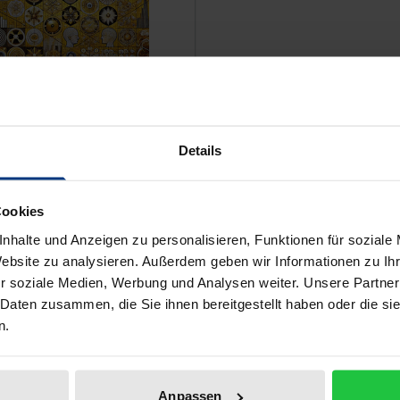
Details
Cookies
nhalte und Anzeigen zu personalisieren, Funktionen für soziale
Website zu analysieren. Außerdem geben wir Informationen zu I
ce depends on the options chosen on the product page
ische Psychologie: Die
r soziale Medien, Werbung und Analysen weiter. Unsere Partner
igung von Kognition,
 Daten zusammen, die Sie ihnen bereitgestellt haben oder die s
on und Handlung
n.
1. Edition 2025
Anpassen