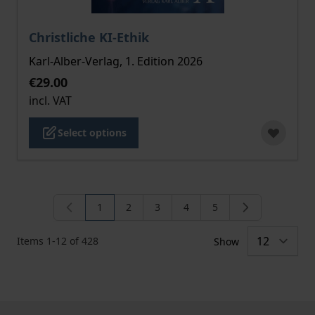
The price depends on the options chosen on the pro
Christliche KI-Ethik
Karl-Alber-Verlag, 1. Edition 2026
€29.00
incl. VAT
Select options
1
2
3
4
5
You're currently reading page
Page
Page
Page
Page
Items
1
-
12
of
428
Show