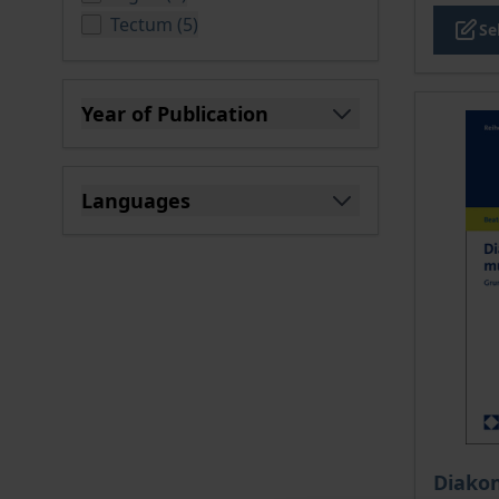
products available
Tectum
(
5
)
Se
Year of Publication
filter
Languages
filter
Diako