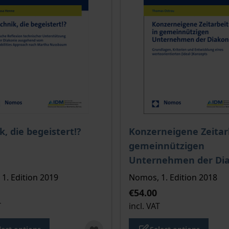
ce depends on the options chosen on the product page
The price depends on the
k, die begeistert!?
Konzerneigene Zeitarb
gemeinnützigen
Unternehmen der Dia
1. Edition 2019
Nomos, 1. Edition 2018
€54.00
T
incl. VAT