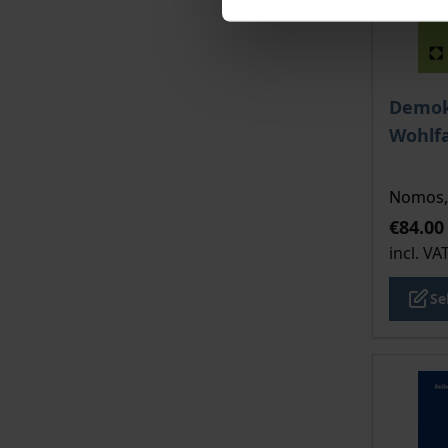
The pri
Demok
Wohlfa
Nomos, 
€84.00
incl. VA
Se