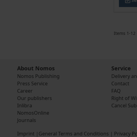
Se
Items
1
-
12
About Nomos
Service
Nomos Publishing
Delivery a
Press Service
Contact
Career
FAQ
Our publishers
Right of W
Inlibra
Cancel Sub
NomosOnline
Journals
Imprint
|
General Terms and Conditions
|
Privacy Po