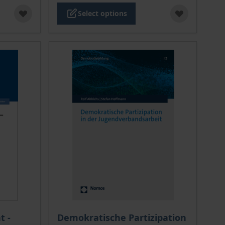
Select options
 options chosen on the product page
The price depends on the options chosen o
 -
Demokratische Partizipation