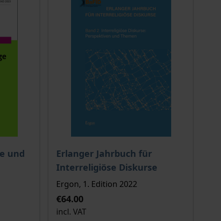
 options chosen on the product page
The price depends on the options chosen o
ge und
Erlanger Jahrbuch für
Interreligiöse Diskurse
Ergon, 1. Edition 2022
€64.00
incl. VAT