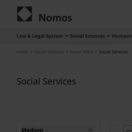
Skip to Content
Law & Legal System
Social Sciences
Humanit
Home
/
Social Sciences
/
Social Work
/
Social Services
Social Services
Skip to product list
Medium