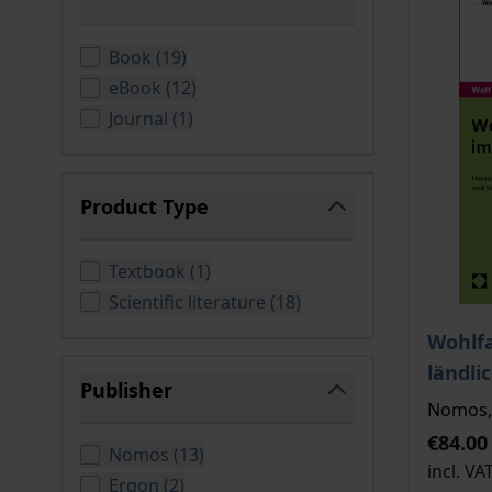
filter
products available
Book
(
19
)
products available
eBook
(
12
)
products available
Journal
(
1
)
Product Type
filter
products available
Textbook
(
1
)
products available
Scientific literature
(
18
)
The pri
Wohlfa
ländl
Publisher
Nomos, 
filter
€84.00
products available
Nomos
(
13
)
incl. VA
products available
Ergon
(
2
)