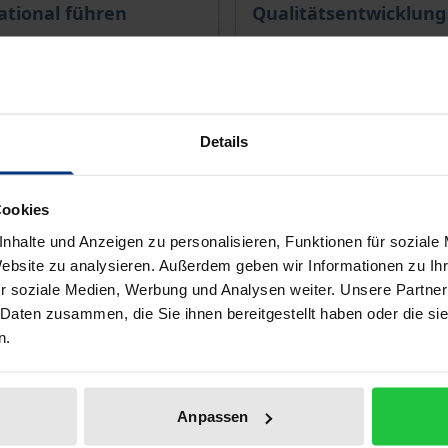
ational führen
Qualitätsentwicklung
Nomos, 1. Edition 2021
1. Edition 2017
€22.00
incl. VAT
incl. VAT
Details
d to Cart
Select options
Cookies
nhalte und Anzeigen zu personalisieren, Funktionen für soziale
Website zu analysieren. Außerdem geben wir Informationen zu I
r soziale Medien, Werbung und Analysen weiter. Unsere Partner
 Daten zusammen, die Sie ihnen bereitgestellt haben oder die s
n.
Anpassen