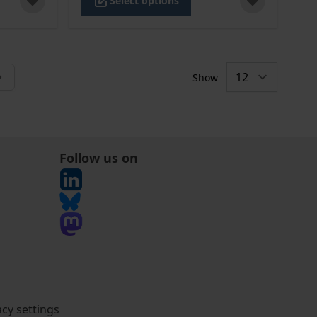
Select options
Show
tly reading page
Follow us on
acy settings