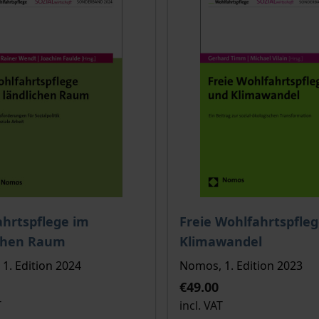
ce depends on the options chosen on the product page
The price depends on the
hrtspflege im
Freie Wohlfahrtspfle
ichen Raum
Klimawandel
1. Edition 2024
Nomos, 1. Edition 2023
€49.00
T
incl. VAT