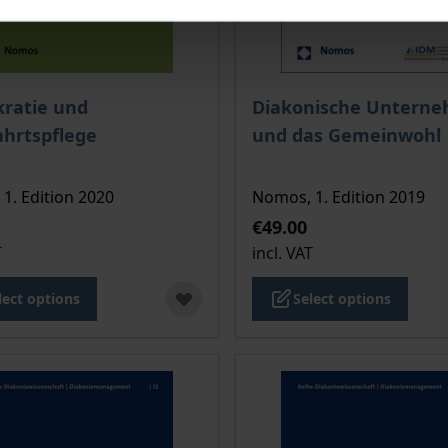
ce depends on the options chosen on the product page
The price depends on the
ratie und
Diakonische Untern
hrtspflege
und das Gemeinwohl
1. Edition 2020
Nomos, 1. Edition 2019
€49.00
T
incl. VAT
lect options
Select options