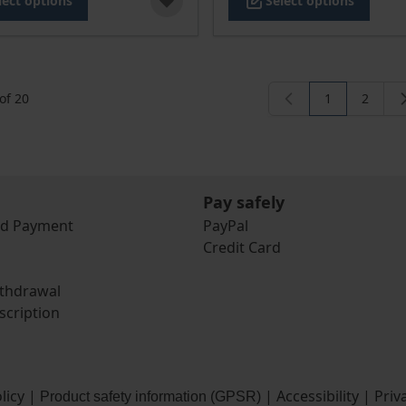
lect options
Select options
of
20
1
2
You're curren
Page
Pay safely
nd Payment
PayPal
Credit Card
ithdrawal
scription
licy
|
|
Accessibility
|
Priv
Product safety information (GPSR)