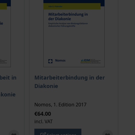
 options chosen on the product page
The price depends on the options chosen o
eit in
Mitarbeiterbindung in der
Diakonie
konie
Nomos, 1. Edition 2017
€64.00
incl. VAT