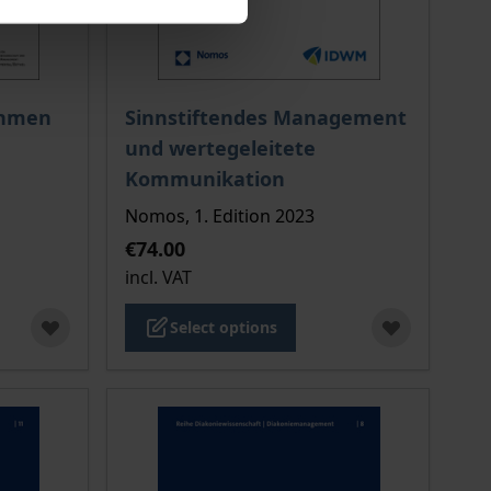
 options chosen on the product page
The price depends on the options chosen o
ehmen
Sinnstiftendes Management
und wertegeleitete
Kommunikation
Nomos, 1. Edition 2023
€74.00
incl. VAT
Select options