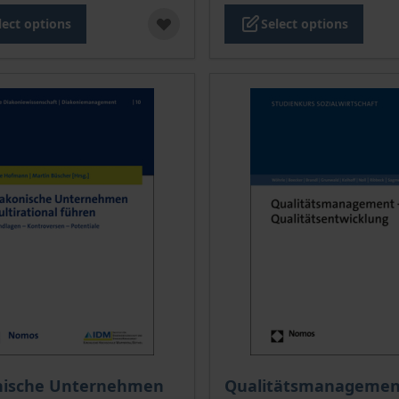
lect options
Select options
The price depends on the
nische Unternehmen
Qualitätsmanagement