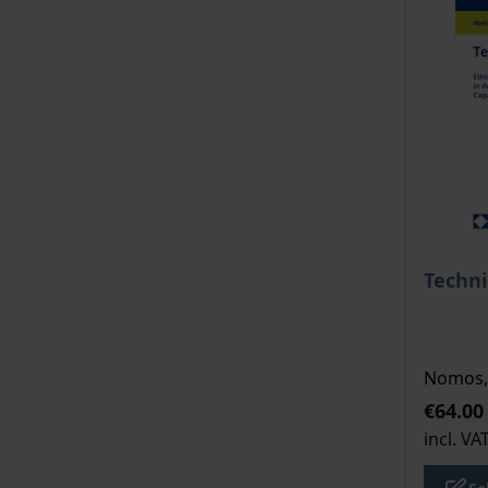
The pri
Techni
Nomos, 
€64.00
incl. VA