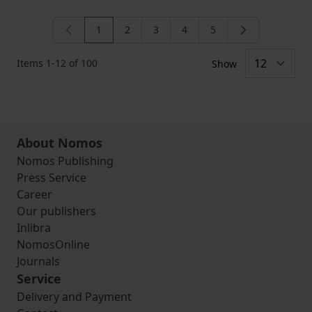
1
2
3
4
5
You're currently reading page
Page
Page
Page
Page
Items
1
-
12
of
100
Show
About Nomos
Nomos Publishing
Press Service
Career
Our publishers
Inlibra
NomosOnline
Journals
Service
Delivery and Payment