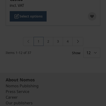
incl. VAT
Select options
1
2
3
4
You're currently reading page
Page
Page
Page
Items
1
-
12
of
37
Show
About Nomos
Nomos Publishing
Press Service
Career
Our publishers