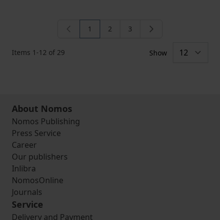
1
2
3
You're currently reading page
Page
Page
Items
1
-
12
of
29
Show
About Nomos
Nomos Publishing
Press Service
Career
Our publishers
Inlibra
NomosOnline
Journals
Service
Delivery and Payment