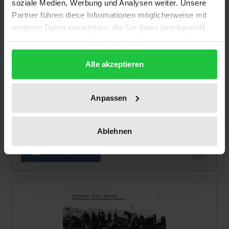
soziale Medien, Werbung und Analysen weiter. Unsere
Partner führen diese Informationen möglicherweise mit
weiteren Daten zusammen, die Sie ihnen bereitgestellt
haben oder die sie im Rahmen Ihrer Nutzung der Dienste
gesammelt haben.
Alle akzeptieren
The price depends on the options chosen on the pro
Chivalrous Combatants?
Nomos, 1. Edition 2019
Anpassen
€39.00
incl. VAT
Ablehnen
Select options