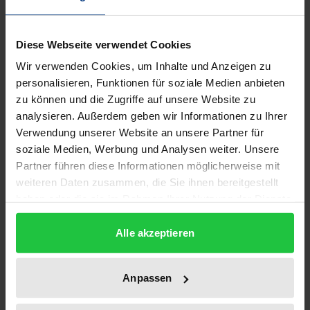
1
ISBN
Diese Webseite verwendet Cookies
978-3-928034-12-8
Wir verwenden Cookies, um Inhalte und Anzeigen zu
personalisieren, Funktionen für soziale Medien anbieten
Subtitle
zu können und die Zugriffe auf unsere Website zu
Vom Werden und Wesen arabischer Literaturen
analysieren. Außerdem geben wir Informationen zu Ihrer
Verwendung unserer Website an unsere Partner für
Addition to subtitle
soziale Medien, Werbung und Analysen weiter. Unsere
Festvortrag der neunten Preisträgerin des
Partner führen diese Informationen möglicherweise mit
Friedrich-Rückert-Preises der Stadt Schweinfurt
weiteren Daten zusammen, die Sie ihnen bereitgestellt
haben oder die sie im Rahmen Ihrer Nutzung der Dienste
Publication Date
gesammelt haben.
Jan 1, 1990
Alle akzeptieren
Year of Publication
1990
Anpassen
Publisher