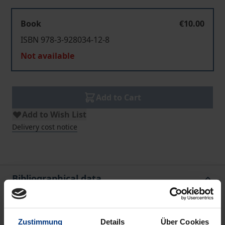
Book
€10.00
ISBN 978-3-928034-12-8
Not available
Add to Cart
Add to Wish List
Delivery cost notice
Bibliographical data
Edition
Zustimmung
Details
Über Cookies