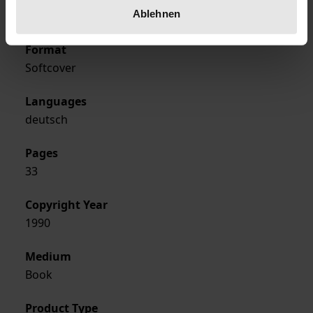
Ablehnen
Ergon
Format
Softcover
Languages
deutsch
Pages
33
Copyright Year
1990
Medium
Book
Product Type