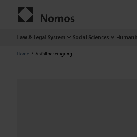
Skip to Content
Law & Legal System
Social Sciences
Humanit
Home
/
Abfallbeseitigung