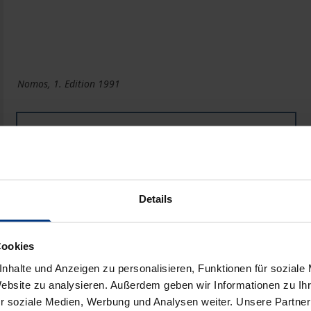
Nomos, 1. Edition 1991
Book
€22.00
ISBN 978-3-7890-9642-6
Not available
Details
Add to Cart
Add to Wish List
Cookies
Delivery cost notice
nhalte und Anzeigen zu personalisieren, Funktionen für soziale
Website zu analysieren. Außerdem geben wir Informationen zu I
r soziale Medien, Werbung und Analysen weiter. Unsere Partner