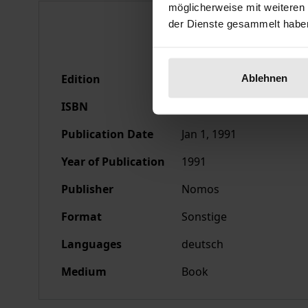
möglicherweise mit weiteren
Bibliographical data
der Dienste gesammelt habe
Edition
1
Ablehnen
ISBN
978-3-7890-9642-6
Publication Date
Jan 1, 1991
Year of Publication
1991
Publisher
Nomos
Format
Sonstige
Languages
deutsch
Medium
Book