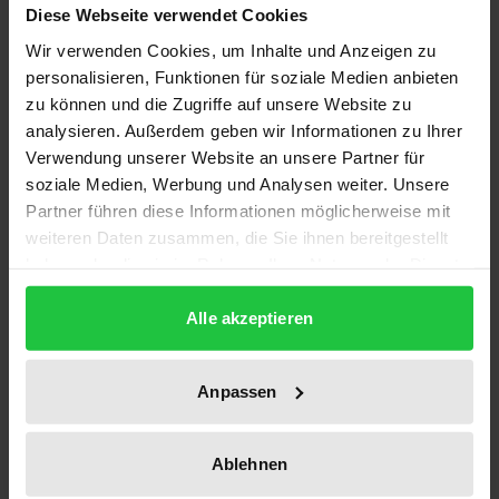
Description
Diese Webseite verwendet Cookies
Wir verwenden Cookies, um Inhalte und Anzeigen zu
In Gewerbemietverträgen wird regelmäßig den
personalisieren, Funktionen für soziale Medien anbieten
zu können und die Zugriffe auf unsere Website zu
Interessen der Vermieterseite Rechnung getragen,
analysieren. Außerdem geben wir Informationen zu Ihrer
ohne Ausschöpfung des Rechtsschutzes für
Verwendung unserer Website an unsere Partner für
Gegenrechte der Mieterseite vorab einen Titel über
soziale Medien, Werbung und Analysen weiter. Unsere
Mietrückstände zu erlangen. Der Mieter, der
Partner führen diese Informationen möglicherweise mit
Gegenrechte geltend macht, wird auf einen
weiteren Daten zusammen, die Sie ihnen bereitgestellt
Folgeprozess verwiesen. Im Zahlungsprozess des
haben oder die sie im Rahmen Ihrer Nutzung der Dienste
gesammelt haben.
Vermieters sind diese zunächst ausgeschaltet, wenn
Alle akzeptieren
man von liquiden oder bereits titulierten
Gegenrechten absieht. Mit dieser Praxis wird der
Vermieterseite eine zügige Titulierung und
Anpassen
Verwertung ermöglicht. Die prozessuale
Gesamterledigung wird dadurch komplex.
Ablehnen