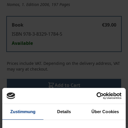
Nomos, 1. Edition 2006, 197 Pages
Book
€39.00
ISBN 978-3-8329-1784-5
Available
Prices include VAT. Depending on the delivery address, VAT
may vary at checkout.
Add to Cart
Add to Wish List
Delivery cost notice
Zustimmung
Details
Über Cookies