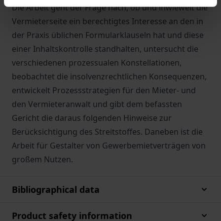
Die Arbeit geht der Frage nach, ob und inwieweit die
Vermieterseite ein berechtigtes Interesse an den in
der Praxis üblichen Formularklauseln hat und diese
einer Inhaltskontrolle standhalten, untersucht die
verschiedenen prozessualen Konstellationen,
beobachtet die insolvenzrechtlichen Konsequenzen,
entwickelt Prozessstrategien für den Mieter- und
den Vermieteranwalt und gibt dem befassten
Gericht die daraus folgenden Hinweise zur
Berücksichtigung des Streitstoffes. Daneben ist die
Arbeit für Gestalter von Gewerbemietverträgen von
großem Nutzen.
Bibliographical data
Product safety information