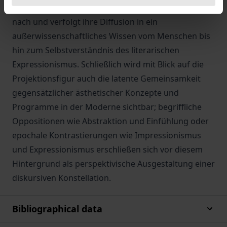
Technikphilosophie, Psychoanalyse und Ästhetik
nach und verfolgt ihre Diffusion in ein
außerwissenschaftliches Wissen vom Menschen bis
hin zum Selbstverständnis des literarischen
Expressionismus. Schließlich wird mit Blick auf die
Projektionsfigur auch die latente Gemeinsamkeit
gegensätzlicher ästhetischer Konzepte und
Programme in der Moderne sichtbar; begriffliche
Oppositionen wie Abstraktion und Einfühlung oder
epochale Kontrastierungen wie Impressionismus
und Expressionismus erschließen sich vor diesem
Hintergrund als perspektivische Ausgestaltung einer
diskursiven Konstellation.
Bibliographical data