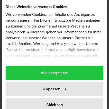
Diese Webseite verwendet Cookies
Die Denkfigur der Projektion, die in der Moderne
Wir verwenden Cookies, um Inhalte und Anzeigen zu
immer wieder herangezogen wird, um das
personalisieren, Funktionen für soziale Medien anbieten
Verhältnis von Subjekt und Außenwelt zu
zu können und die Zugriffe auf unsere Website zu
bestimmen, gehört zu jenem Bodensatz des
analysieren. Außerdem geben wir Informationen zu Ihrer
kulturellen Wissens, der sich weder
Verwendung unserer Website an unsere Partner für
soziale Medien, Werbung und Analysen weiter. Unsere
einzelwissenschaftlich verorten noch begrifflich
Partner führen diese Informationen möglicherweise mit
fixieren läßt; sie ist in dem Sinne fundamental, daß
weiteren Daten zusammen, die Sie ihnen bereitgestellt
sie verschiedene Disziplinen und Wissenssysteme
haben oder die sie im Rahmen Ihrer Nutzung der Dienste
durchläuft und in vergleichbarer Weise organisiert.
gesammelt haben.
Die hier erstmals vorgelegte Geschichte dieser
Alle akzeptieren
Denkfigur setzt daher an jenem Punkt ein, an dem
die Projektionsmetapher erstmalig auftaucht – in
Anpassen
der Sinnesphysiologie des 19. Jahrhunderts –,
zeichnet ihre Karriere in Erkenntnistheorie,
Ablehnen
Kulturgeschichte, Religionskritik,