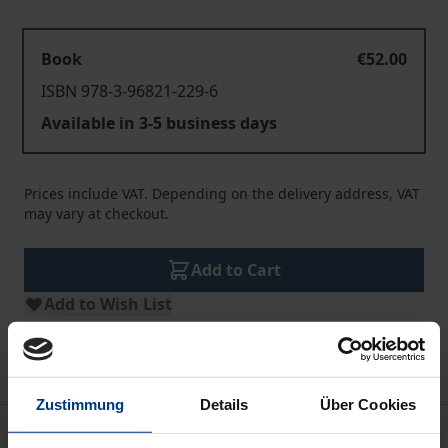
Book
€52.00
ISBN 978-3-96821-229-6
Available in 3-5 business days
Prices include VAT. Depending on the delivery address, VAT
may vary at checkout.
Add to Cart
Add to Wish List
Delivery cost notice
Zustimmung
Details
Über Cookies
Description