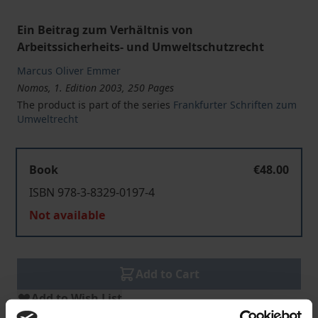
Ein Beitrag zum Verhältnis von
Arbeitssicherheits- und Umweltschutzrecht
Marcus Oliver Emmer
Nomos, 1. Edition 2003, 250 Pages
The product is part of the series
Frankfurter Schriften zum
Umweltrecht
Book
€48.00
ISBN 978-3-8329-0197-4
Not available
Add to Cart
Add to Wish List
Delivery cost notice