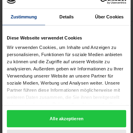
Zustimmung
Details
Über Cookies
Description
Diese Webseite verwendet Cookies
Der Vergleich von Arbeitssicherheits- und
Wir verwenden Cookies, um Inhalte und Anzeigen zu
personalisieren, Funktionen für soziale Medien anbieten
Umweltrecht ergibt eine Vielzahl von
zu können und die Zugriffe auf unsere Website zu
Gemeinsamkeiten, Parallelen und
analysieren. Außerdem geben wir Informationen zu Ihrer
Überschneidungen beider Gebiete, vor allem im
Verwendung unserer Website an unsere Partner für
Bereich technischer Anlagen. Dennoch ist
soziale Medien, Werbung und Analysen weiter. Unsere
festzustellen, dass umweltrechtliche Grenzwerte
Partner führen diese Informationen möglicherweise mit
weit strengere Anforderungen aufstellen als
weiteren Daten zusammen, die Sie ihnen bereitgestellt
haben oder die sie im Rahmen Ihrer Nutzung der Dienste
inhaltlich vergleichbare Arbeitssicherheits-Werte.
gesammelt haben.
Der Autor nimmt diese teils erheblichen
Alle akzeptieren
Diskrepanzen zum Anlass für eine eingehende
Untersuchung der Grenzwertabweichungen, ihrer