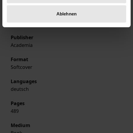
Jun 30, 1985
Ablehnen
Year of Publication
1985
Publisher
Academia
Format
Softcover
Languages
deutsch
Pages
489
Medium