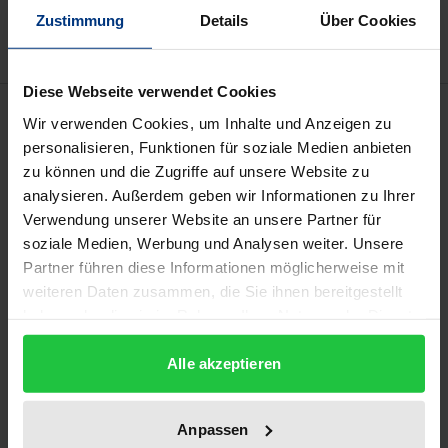
Delivery cost notice
Zustimmung
Details
Über Cookies
Diese Webseite verwendet Cookies
Bibliographical data
Wir verwenden Cookies, um Inhalte und Anzeigen zu
personalisieren, Funktionen für soziale Medien anbieten
zu können und die Zugriffe auf unsere Website zu
Edition
analysieren. Außerdem geben wir Informationen zu Ihrer
1
Verwendung unserer Website an unsere Partner für
soziale Medien, Werbung und Analysen weiter. Unsere
ISBN
Partner führen diese Informationen möglicherweise mit
978-3-88345-315-6
weiteren Daten zusammen, die Sie ihnen bereitgestellt
haben oder die sie im Rahmen Ihrer Nutzung der Dienste
Subtitle
gesammelt haben.
Ein Erziehungsprinzip zwischen Tradition und
Alle akzeptieren
Zukunft
Publication Date
Anpassen