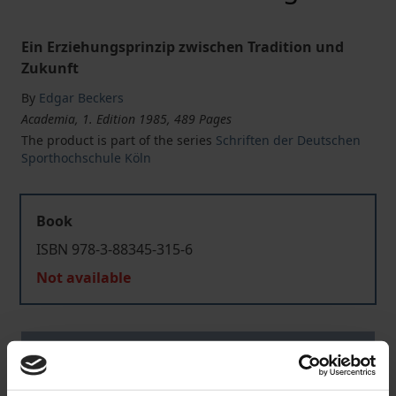
Ein Erziehungsprinzip zwischen Tradition und
Zukunft
By
Edgar Beckers
Academia, 1. Edition 1985, 489 Pages
The product is part of the series
Schriften der Deutschen
Sporthochschule Köln
Book
ISBN 978-3-88345-315-6
Not available
Add to Cart
Add to Wish List