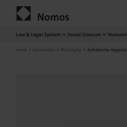
Skip to Content
Law & Legal System
Social Sciences
Humanit
Home
/
Humanities
/
Philosophy
/
Ästhetische Gegens