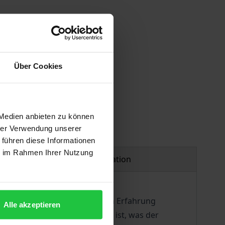
Über Cookies
 Medien anbieten zu können
hrer Verwendung unserer
 führen diese Informationen
ie im Rahmen Ihrer Nutzung
Product safety information
e Subjektivität der ästhetischen Erfahrung
Alle akzeptieren
erer wiegt, daß bislang unklar ist, was der