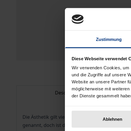
Zustimmung
Diese Webseite verwendet 
Wir verwenden Cookies, um I
und die Zugriffe auf unsere 
Website an unsere Partner fü
möglicherweise mit weiteren
Description
der Dienste gesammelt habe
Die Ästhetik gilt vielen als schwächste aller wis
Ablehnen
genannt, doch ist die 'Grundlagenkrise' der Ästhe