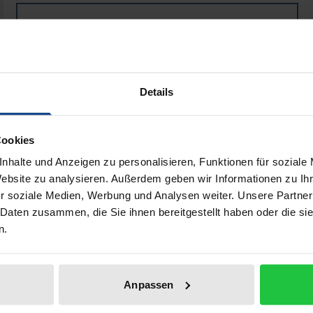
Book
€29.50
ISBN 978-3-89665-153-2
Not available
Details
Add to Cart
Add to Wish List
Cookies
Delivery cost notice
nhalte und Anzeigen zu personalisieren, Funktionen für soziale
Website zu analysieren. Außerdem geben wir Informationen zu I
r soziale Medien, Werbung und Analysen weiter. Unsere Partner
 Daten zusammen, die Sie ihnen bereitgestellt haben oder die s
Bibliographical data
n.
senschaftlichen Disziplinen. Als Grund dafür wird zwar oft di
Anpassen
tik nicht allgemein mit Bezug darauf zu erklären. Viel schw