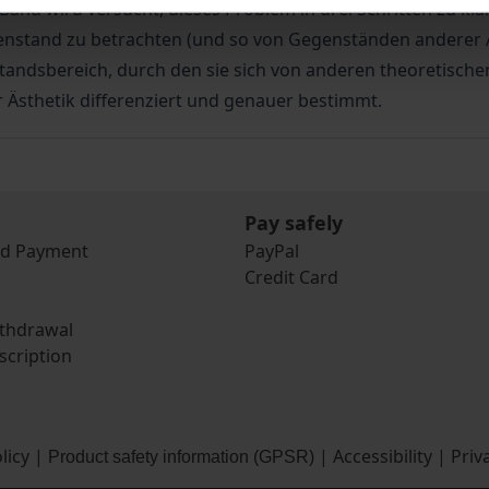
Band wird versucht, dieses Problem in drei Schritten zu klä
nstand zu betrachten (und so von Gegenständen anderer Ar
tandsbereich, durch den sie sich von anderen theoretischen
 Ästhetik differenziert und genauer bestimmt.
Pay safely
nd Payment
PayPal
Credit Card
ithdrawal
scription
licy
|
|
Accessibility
|
Priv
Product safety information (GPSR)