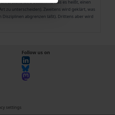
ren: Erstens wird bestimmt, was es heißt, einen
t zu unterscheiden). Zweitens wird geklärt, was
 Disziplinen abgrenzen läßt). Drittens aber wird
Follow us on
acy settings