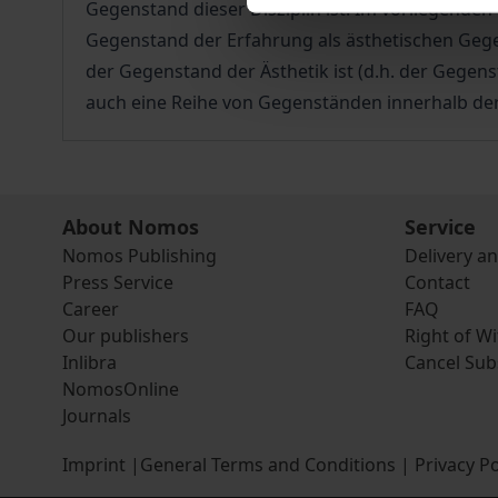
Gegenstand dieser Disziplin ist. Im vorliegenden 
Gegenstand der Erfahrung als ästhetischen Gege
der Gegenstand der Ästhetik ist (d.h. der Gegens
auch eine Reihe von Gegenständen innerhalb der
About Nomos
Service
Nomos Publishing
Delivery a
Press Service
Contact
Career
FAQ
Our publishers
Right of W
Inlibra
Cancel Sub
NomosOnline
Journals
Imprint
|
General Terms and Conditions
|
Privacy Po