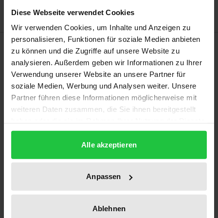
Diese Webseite verwendet Cookies
Wir verwenden Cookies, um Inhalte und Anzeigen zu
personalisieren, Funktionen für soziale Medien anbieten
Description
zu können und die Zugriffe auf unsere Website zu
analysieren. Außerdem geben wir Informationen zu Ihrer
Agility continues to be a hot topic in the world of
Verwendung unserer Website an unsere Partner für
soziale Medien, Werbung und Analysen weiter. Unsere
work. This is because self-organized work plays an
Partner führen diese Informationen möglicherweise mit
important role in many organisations and areas of
weiteren Daten zusammen, die Sie ihnen bereitgestellt
work. Alternatives to conventional forms of
haben oder die sie im Rahmen Ihrer Nutzung der Dienste
operational management are therefore in demand.
gesammelt haben.
In the second, updated and expanded edition of this
Alle akzeptieren
volume, experts from labor research and practice
once again address this issue from different
Anpassen
perspectives. Updated and enriched with important
new perspectives such as understanding roles and
Ablehnen
promoting health, the volume invites readers to take