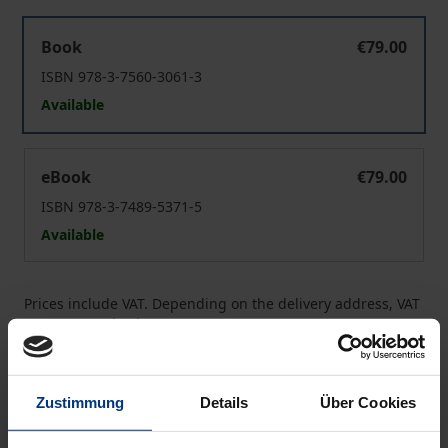
Agilität?
Book
€79.00
ISBN 978-3-7560-3061-3
Available
Agilität?
eBook
€79.00
ISBN 978-3-7489-5371-5
Available
Prices include VAT. Depending on the delivery address, VAT
may vary at checkout.
Add to Cart
Zustimmung
Details
Über Cookies
Add to Wish List
Delivery cost notice