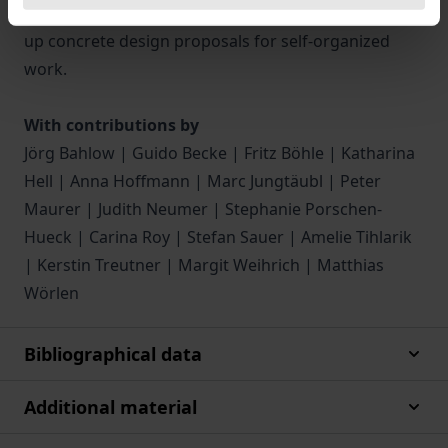
a differentiated look at the topic of agility and opens
up concrete design proposals for self-organized
work.
With contributions by
Jörg Bahlow | Guido Becke | Fritz Böhle | Katharina
Hell | Anna Hoffmann | Marc Jungtäubl | Peter
Maurer | Judith Neumer | Stephanie Porschen-
Hueck | Carina Roy | Stefan Sauer | Amelie Tihlarik
| Kerstin Treutner | Margit Weihrich | Matthias
Wörlen
Bibliographical data
Additional material