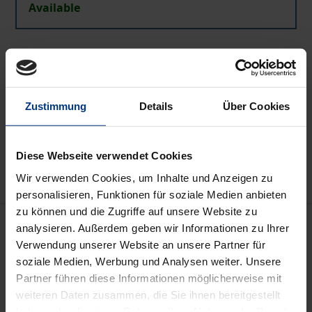
Available
Prices include VAT. Depending on the delivery address, VAT
may vary at checkout.
Zustimmung
Details
Über Cookies
Add to Cart
Add to Wish List
Delivery cost notice
Diese Webseite verwendet Cookies
Wir verwenden Cookies, um Inhalte und Anzeigen zu
personalisieren, Funktionen für soziale Medien anbieten
zu können und die Zugriffe auf unsere Website zu
Description
analysieren. Außerdem geben wir Informationen zu Ihrer
Verwendung unserer Website an unsere Partner für
soziale Medien, Werbung und Analysen weiter. Unsere
Aischylos (525/4 - 456/5 v. Chr.) ist der Schöpfer der
Partner führen diese Informationen möglicherweise mit
Tragödie. Von seinen 90 Stücken sind sieben
weiteren Daten zusammen, die Sie ihnen bereitgestellt
Tragödien und etwa 650 Fragmente erhalten
haben oder die sie im Rahmen Ihrer Nutzung der Dienste