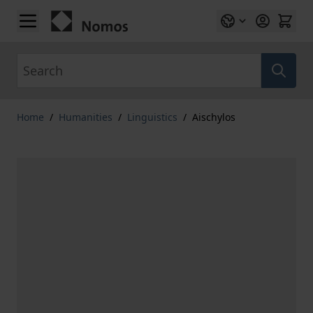
Skip to Content
Search
Home
/
Humanities
/
Linguistics
/
Aischylos