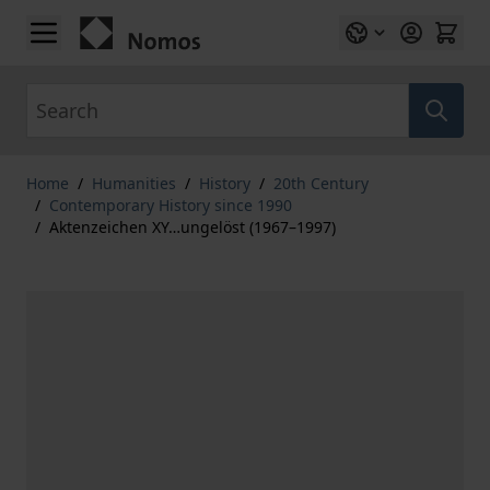
Skip to Content
Search
Home
/
Humanities
/
History
/
20th Century
/
Contemporary History since 1990
/
Aktenzeichen XY…ungelöst (1967–1997)