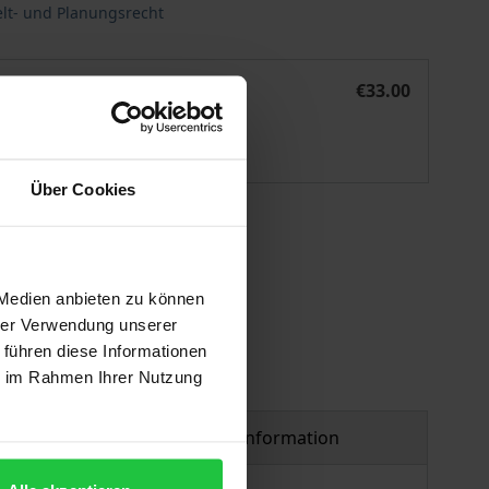
lt- und Planungsrecht
u
Aktuelle Entwicklungen und Probleme beim Netzausbau
eBook
€33.00
ISBN 978-3-7489-3097-6
Available
Über Cookies
 vary at checkout.
 Medien anbieten zu können
hrer Verwendung unserer
 führen diese Informationen
ie im Rahmen Ihrer Nutzung
Product safety information