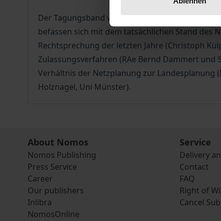
Ablehnen
Der Tagungsband widmet sich einer Analyse der
befassen sich mit dem tatsächlichen Stand des 
Rechtsprechung der letzten Jahre (Christoph K
Zulassungsverfahren (RAe Bernd Dammert und Si
Verhältnis der Netzplanung zur Landesplanung (
Holznagel, Uni Münster).
About Nomos
Service
Nomos Publishing
Delivery a
Press Service
Contact
Career
FAQ
Our publishers
Right of W
Inlibra
Cancel Sub
NomosOnline