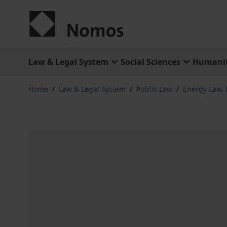
Skip to Content
Law & Legal System
Social Sciences
Humanit
Home
/
Law & Legal System
/
Public Law
/
Energy Law,