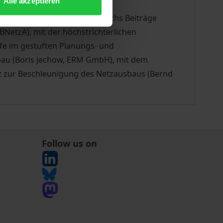
Alle akzeptieren
romnetzes. Die insgesamt sechs Beiträge
NetzA), mit der höchstrichterlichen
fe im gestuften Planungs- und
bau (Boris Jechow, ERM GmbH), mit dem
tz zur Beschleunigung des Netzausbaus (Bernd
Follow us on