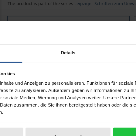
The product is part of the series
Leipziger Schriften zum Umwe
Aktuelle Entwicklungen und Probleme beim Netzausba
Book
€33.00
ISBN 978-3-8487-8705-0
Available in 3-5 business days
Details
Prices include VAT. Depending on the delivery address, VAT may
Cookies
Add to Cart
Add to Wish List
nhalte und Anzeigen zu personalisieren, Funktionen für soziale
Website zu analysieren. Außerdem geben wir Informationen zu I
Delivery cost notice
r soziale Medien, Werbung und Analysen weiter. Unsere Partner
 Daten zusammen, die Sie ihnen bereitgestellt haben oder die s
n.
aphical data
Additional material