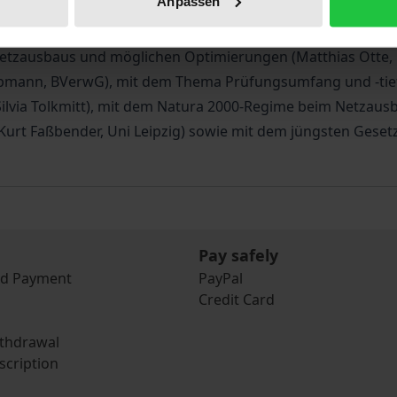
Anpassen
 aktuellen Entwicklungen und Probleme beim Ausbau des St
Netzausbaus und möglichen Optimierungen (Matthias Otte, B
ülpmann, BVerwG), mit dem Thema Prüfungsumfang und -tie
lvia Tolkmitt), mit dem Natura 2000-Regime beim Netzaus
Kurt Faßbender, Uni Leipzig) sowie mit dem jüngsten Gese
Pay safely
nd Payment
PayPal
Credit Card
ithdrawal
scription