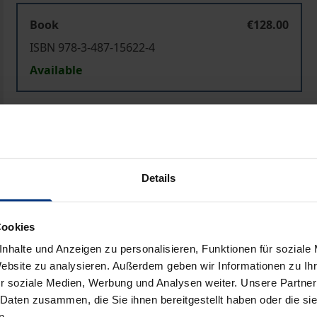
Book
€128.00
ISBN 978-3-487-15622-4
Available
Prices include VAT. Depending on the delivery address, VAT may
Add to Cart
Add to Wish List
Details
Delivery cost notice
Cookies
nhalte und Anzeigen zu personalisieren, Funktionen für soziale
Bibliographical data
Website zu analysieren. Außerdem geben wir Informationen zu I
r soziale Medien, Werbung und Analysen weiter. Unsere Partner
 Daten zusammen, die Sie ihnen bereitgestellt haben oder die s
von diesem änderte sich die europäische und weltweite Sta
n.