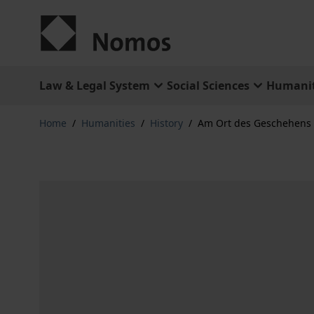
Skip to Content
Law & Legal System
Social Sciences
Humanit
Home
/
Humanities
/
History
/
Am Ort des Geschehens 