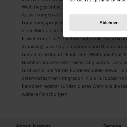
Weltkrieges entwickelt hatte. Davon beeinfluss
Auswirkungen auf die neutralen Staaten und dam
Forschungsprojekten zur österreichischen Außen
Ablehnen
einen Blick auf kulturelle Faktoren, die das Hand
Erweiterung“ im Sinne Internationaler Geschichte
Vranitzky) sowie Diplomatinnen und Diplomaten (F
Gerald Kriechbaum, Paul Leifer, Wolfgang Paul, K
Nachbarländern Österreichs tätig waren. Dazu ko
Graf von Brühl für die Bundesrepublik sowie Hans
österreichischen Integration in die Europäische
Personenregister runden dieses Werk wie die bish
weitere Forschungen.
About Nomos
Service