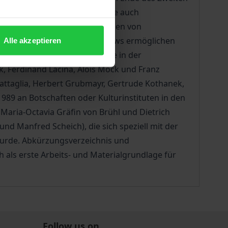
 Deutschland, sondern es hatte auch
tzeugengespräche, die im Rahmen von
h geführt wurden. Die Interviews ermöglichen
Alle akzeptieren
zu einer „Diplomatiegeschichte in der
k, Ferdinand Lacina, Alois Mock und Franz
-Battaglia, Herbert Grubmayr, Gertrude Kothanek,
1989 an Botschaften oder Kulturinstituten in den
(Maria-Octavia Gräfin von Brühl und Dietrich
nd Manfred Scheich), die sich speziell mit der
 wurde. Abkürzungsverzeichnis und
h als erste Arbeits- und Materialgrundlage für
Follow us on