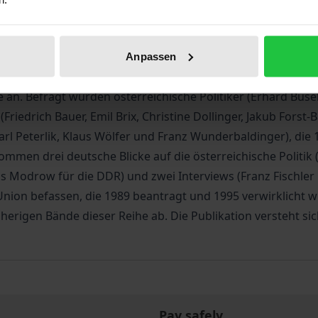
t wurden nicht nur die „Supermächte“ UdSSR und USA sowie
it ebenfalls auf Österreich. Im Band versammelt sind Zei
politik sowie zur Bedeutung des Jahres 1989 für Österreic
Anpassen
eln von Akteuren beeinflussten. Damit regt die Publikation 
 an. Befragt wurden österreichische Politiker (Erhard Buse
riedrich Bauer, Emil Brix, Christine Dollinger, Jakub Forst
arl Peterlik, Klaus Wölfer und Franz Wunderbaldinger), die 
mmen drei deutsche Blicke auf die österreichische Politik 
 Modrow für die DDR) und zwei Interviews (Franz Fischler u
 Union befassen, die 1989 beantragt und 1995 verwirklicht
erigen Bände dieser Reihe ab. Die Publikation versteht sic
Pay safely