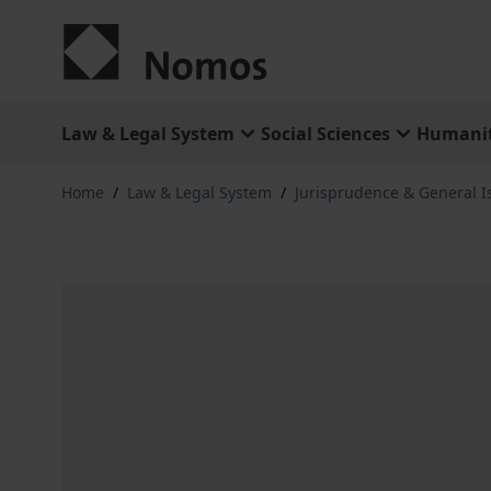
Skip to Content
Law & Legal System
Social Sciences
Humanit
Home
/
Law & Legal System
/
Jurisprudence & General I