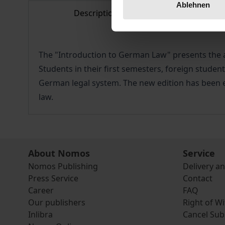
Ablehnen
Description
Bibl
The "Introduction to German Law" presents the a
Students in their first semesters, foreign student
German legal system. The new edition has been e
law.
About Nomos
Service
Nomos Publishing
Delivery a
Press Service
Contact
Career
FAQ
Our publishers
Right of W
Inlibra
Cancel Sub