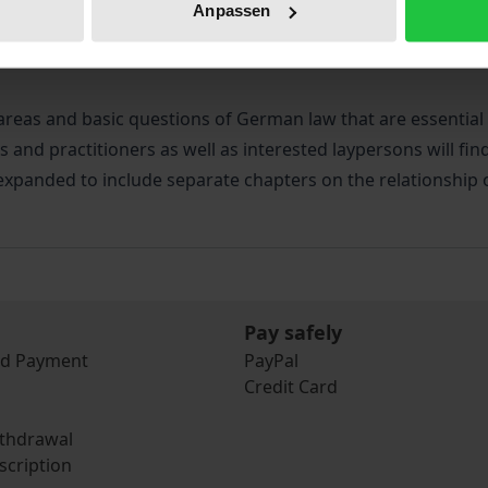
Anpassen
iographical data
Reviews
reas and basic questions of German law that are essential 
s and practitioners as well as interested laypersons will fin
xpanded to include separate chapters on the relationship 
Pay safely
nd Payment
PayPal
Credit Card
ithdrawal
scription