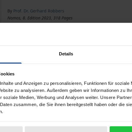
By
Prof. Dr. Gerhard Robbers
Nomos, 8. Edition 2023, 318 Pages
The product is part of the series
NomosEinführung
An Introduction to German Law
eBook
€44.90
Details
ISBN 978-3-7489-3590-2
Available
Cookies
nhalte und Anzeigen zu personalisieren, Funktionen für soziale
Prices include VAT. Depending on the delivery address, VAT may
Website zu analysieren. Außerdem geben wir Informationen zu I
r soziale Medien, Werbung und Analysen weiter. Unsere Partner
Add to Cart
Add to Wish List
 Daten zusammen, die Sie ihnen bereitgestellt haben oder die s
Delivery cost notice
n.