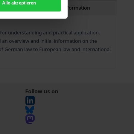
Alle akzeptieren
Product safety information
for understanding and practical application.
d an overview and initial information on the
of German law to European law and international
Follow us on