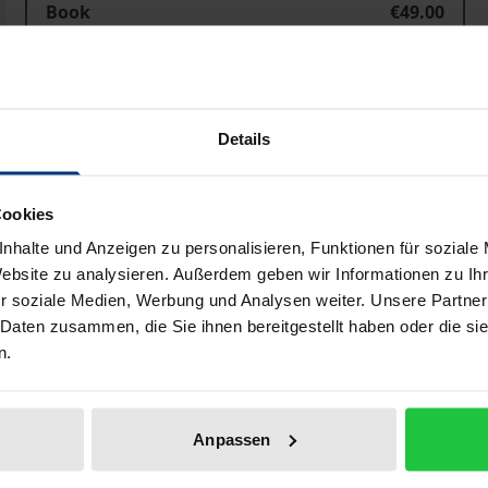
Book
€49.00
ISBN 978-3-495-47943-8
Available
Details
Prices include VAT. Depending on the delivery address, VAT may
Cookies
Add to Cart
Add to Wish List
nhalte und Anzeigen zu personalisieren, Funktionen für soziale
Delivery cost notice
Website zu analysieren. Außerdem geben wir Informationen zu I
r soziale Medien, Werbung und Analysen weiter. Unsere Partner
 Daten zusammen, die Sie ihnen bereitgestellt haben oder die s
n.
Bibliographical data
Anpassen
ophie bislang noch kaum zur Geltung genommen worden. Str