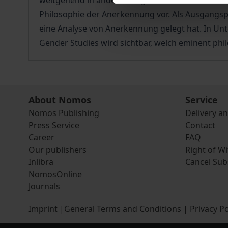
weitgehend in anderen Begriffen der Ethik und d
Philosophie der Anerkennung vor. Als Ausgangsp
eine Analyse von Anerkennung gelegt hat. In Unt
Gender Studies wird sichtbar, welch eminent p
About Nomos
Service
Nomos Publishing
Delivery a
Press Service
Contact
Career
FAQ
Our publishers
Right of W
Inlibra
Cancel Sub
NomosOnline
Journals
Imprint
|
General Terms and Conditions
|
Privacy Po