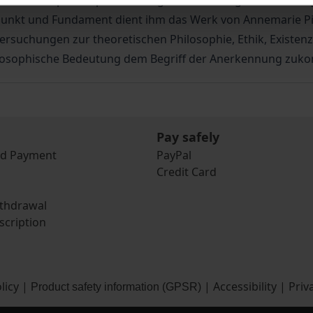
er Existenzphilosophie verborgen. Der vorliegende Band le
unkt und Fundament dient ihm das Werk von Annemarie Pie
ersuchungen zur theoretischen Philosophie, Ethik, Existenz
hilosophische Bedeutung dem Begriff der Anerkennung zuk
Pay safely
nd Payment
PayPal
Credit Card
ithdrawal
scription
licy
|
|
Accessibility
|
Priv
Product safety information (GPSR)