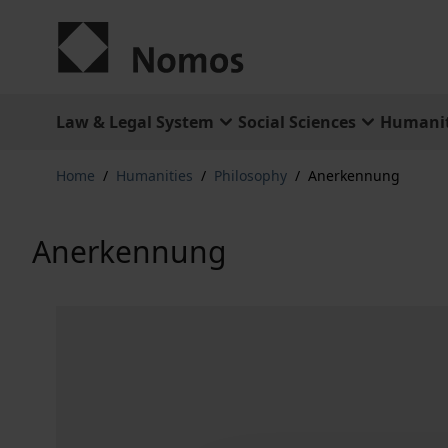
Skip to Content
Law & Legal System
Social Sciences
Humanit
Home
/
Humanities
/
Philosophy
/
Anerkennung
Anerkennung