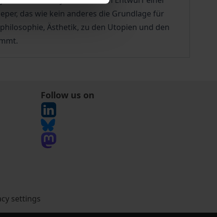
gt einen ersten systematischen Entwurf einer
per, das wie kein anderes die Grundlage für
philosophie, Ästhetik, zu den Utopien und den
ommt.
Follow us on
acy settings