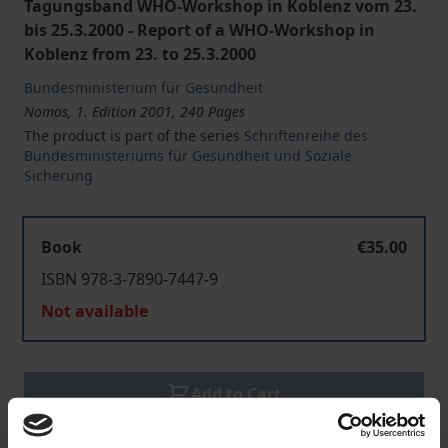
Tagungsband WHO-Workshop in Koblenz vom 23.
bis 25.3.2000 - Report of a WHO-Workshop in
Koblenz from 23. to 25.3.2000
Bundesministerium für Gesundheit
Nomos, 1. Edition 2001, 240 Pages
The product is part of the series
Schriftenreihe des
Bundesministeriums für Gesundheit und Soziale
Sicherung
Book
€35.00
ISBN 978-3-7890-7447-9
Not available
Add to Cart
Add to Wish List