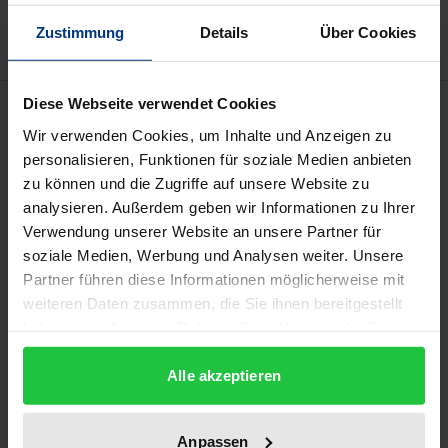
Delivery cost notice
Zustimmung
Details
Über Cookies
Diese Webseite verwendet Cookies
Description
Wir verwenden Cookies, um Inhalte und Anzeigen zu
personalisieren, Funktionen für soziale Medien anbieten
Das Thema der Angemessenheit medizinischer
zu können und die Zugriffe auf unsere Website zu
Leistungen ist komplex. Es hat in der Medizin und im
analysieren. Außerdem geben wir Informationen zu Ihrer
Zusammenhang mit der Gesundheitsversorgung
Verwendung unserer Website an unsere Partner für
sowie der Gesundheitspolitik in den letzten Jahren
soziale Medien, Werbung und Analysen weiter. Unsere
eine zunehmende Bedeutung erfahren. Ärzte, die
Partner führen diese Informationen möglicherweise mit
weiteren Daten zusammen, die Sie ihnen bereitgestellt
ihre Verantwortung gegenüber ihren Patienten
haben oder die sie im Rahmen Ihrer Nutzung der Dienste
ernst nehmen, werden vorrangig das Ziel haben, sie
gesammelt haben.
auch angemessen in Diagnostik und Therapie zu
Alle akzeptieren
behandeln. Die Diskussion darüber, wie
Angemessenheit definiert wird, wie sie
Anpassen
gewährleistet werden kann und was zu