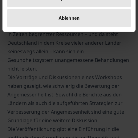
unangemessener medizinischer Behandlung führt,
ist auch international intensiver geworden. Denn
Ablehnen
sowohl bei einem hohen Qualitätsanspruch als auch
in Zeiten begrenzter Ressourcen – und da steht
Deutschland in dem Kreise vieler anderer Länder
keineswegs allein – kann sich ein
Gesundheitssystem unangemessene Behandlungen
nicht leisten.
Die Vorträge und Diskussionen eines Workshops
haben gezeigt, wie schwierig die Bewertung der
Angemessenheit ist. Sowohl die Berichte aus den
Ländern als auch die aufgeführten Strategien zur
Verbesserung der Angemessenheit sind eine gute
Grundlage für eine weitere Diskussion.
Die Veröffentlichung gibt eine Einführung in die
methodischen Grundlagen dieser Thematik und