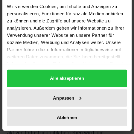
Antidumping-Verfahren weltweit dramatisch an. Die
Wir verwenden Cookies, um Inhalte und Anzeigen zu
personalisieren, Funktionen für soziale Medien anbieten
Verfahren richten sich vermehrt gegen
zu können und die Zugriffe auf unsere Website zu
Unternehmen aus ehemaligen Schwellenländern,
analysieren. Außerdem geben wir Informationen zu Ihrer
die im internationalen Wettbewerb mittlerweile Fuß
Verwendung unserer Website an unsere Partner für
gefaßt haben.
soziale Medien, Werbung und Analysen weiter. Unsere
Vor diesem Hintergrund zeigt die Autorin die
Partner führen diese Informationen möglicherweise mit
ökonomische Brisanz des handelspolitischen
weiteren Daten zusammen, die Sie ihnen bereitgestellt
haben oder die sie im Rahmen Ihrer Nutzung der Dienste
Instruments Antidumping-Politik auf. Aufbauend auf
gesammelt haben.
einer außenhandelstheoretischen Analyse zeigt sie
Alle akzeptieren
am Beispiel der europäischen Antidumping-Politik,
daß konstituierende wettbewerbspolitische
Anpassen
Grundsätze international zunehmend in den
Hintergrund gedrängt werden. Im Gegensatz zur
ökonomischen Rationalität behindert Antidumping-
Ablehnen
Politik, die als handelspolitische Flankierung einer
aktiven Industriepolitik betrieben wird, die