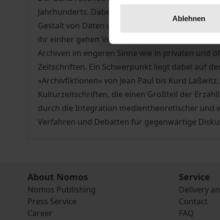
Jahrhunderts. Dabei wird die zwischen Faszinat
Ablehnen
Gestalt von Daten und Akten der modernen Bürokr
ihr einher gehen Versuche, mittels unterschiedl
Archiven im engeren Sinne wie in privaten und
Zeitschriften. Ein Schwerpunkt liegt dabei auf d
»Archivfiktionen« von Jean Paul bis Kurd Laßwitz,
Kulturzeitschriften, die einen Großteil der Erzäh
durch die Integration medientheoretischer und w
Verfahren und Debatten für gegenwärtige Diskus
About Nomos
Service
Nomos Publishing
Delivery a
Press Service
Contact
Career
FAQ