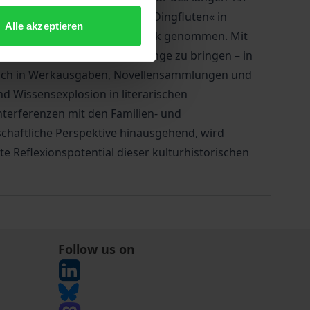
n anwachsenden »Papier- und Dingfluten« in
Alle akzeptieren
oneller »Sammelwut« in den Blick genommen. Mit
t angehäuften Papiere und Dinge zu bringen – in
 auch in Werkausgaben, Novellensammlungen und
nd Wissensexplosion in literarischen
Interferenzen mit den Familien- und
enschaftliche Perspektive hinausgehend, wird
e Reflexionspotential dieser kulturhistorischen
Follow us on