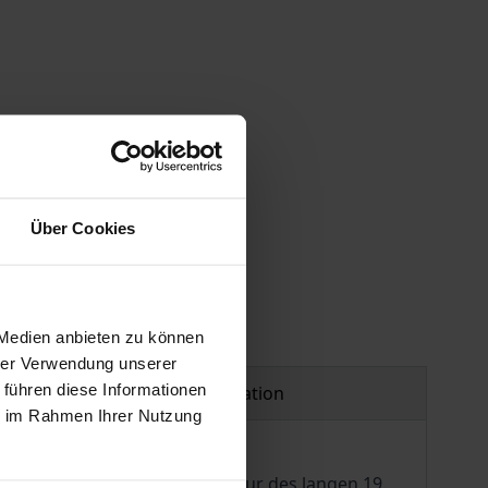
 vary at checkout.
Über Cookies
 Medien anbieten zu können
hrer Verwendung unserer
 führen diese Informationen
Product safety information
ie im Rahmen Ihrer Nutzung
plosion in Kultur und Literatur des langen 19.