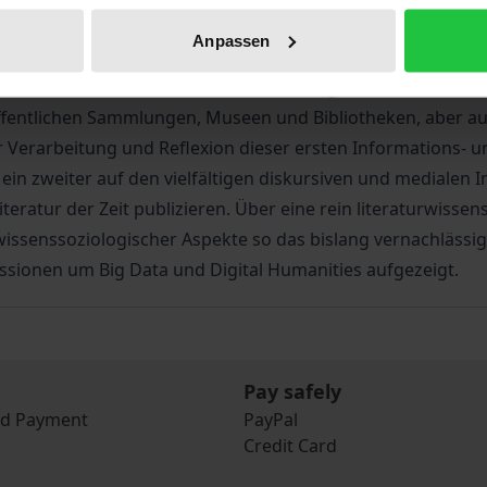
ion und kulturkritischer Abwehr changierende Diagnose vo
Anpassen
atie, periodischer Presse und individueller wie instituti
icher Verfahren des Archivierens Ordnung in die massenhaf
 öffentlichen Sammlungen, Museen und Bibliotheken, aber
er Verarbeitung und Reflexion dieser ersten Informations- u
 ein zweiter auf den vielfältigen diskursiven und medialen 
lliteratur der Zeit publizieren. Über eine rein literaturwiss
issenssoziologischer Aspekte so das bislang vernachlässigt
sionen um Big Data und Digital Humanities aufgezeigt.
Pay safely
nd Payment
PayPal
Credit Card