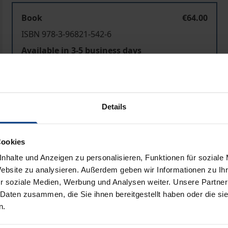
Book
€64.00
ISBN 978-3-96821-542-6
Available in 3-5 business days
Prices include VAT. Depending on the delivery address, VAT may
Details
Add to Cart
Add to Wish List
Delivery cost notice
Cookies
nhalte und Anzeigen zu personalisieren, Funktionen für soziale
Website zu analysieren. Außerdem geben wir Informationen zu I
r soziale Medien, Werbung und Analysen weiter. Unsere Partner
Bibliographical data
 Daten zusammen, die Sie ihnen bereitgestellt haben oder die s
n.
ute allgegenwärtigen medialen Informations- und Wissensex