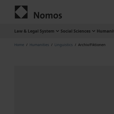
Skip to Content
Law & Legal System
Social Sciences
Humanit
Home
/
Humanities
/
Linguistics
/
Archiv/Fiktionen