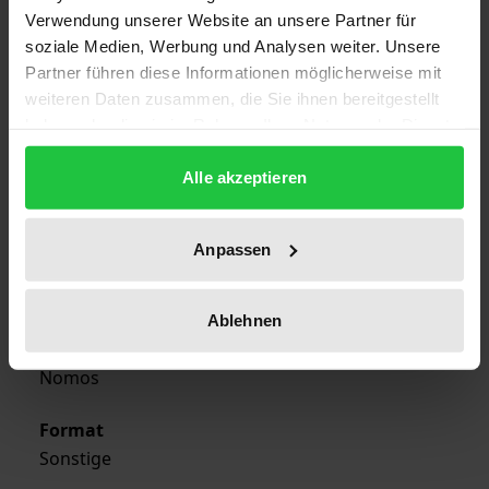
Verwendung unserer Website an unsere Partner für
Edition
soziale Medien, Werbung und Analysen weiter. Unsere
16
Partner führen diese Informationen möglicherweise mit
weiteren Daten zusammen, die Sie ihnen bereitgestellt
ISBN
haben oder die sie im Rahmen Ihrer Nutzung der Dienste
978-3-7890-9754-6
gesammelt haben.
Alle akzeptieren
Publication Date
Mar 1, 1988
Anpassen
Year of Publication
1988
Ablehnen
Publisher
Nomos
Format
Sonstige