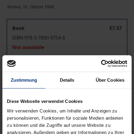
Nomos, 16. Edition 1988
Book
€7.57
ISBN 978-3-7890-9754-6
Not available
Add to Cart
Zustimmung
Details
Über Cookies
Add to Wish List
Delivery cost notice
Diese Webseite verwendet Cookies
Wir verwenden Cookies, um Inhalte und Anzeigen zu
personalisieren, Funktionen für soziale Medien anbieten
Bibliographical data
zu können und die Zugriffe auf unsere Website zu
analysieren. Außerdem geben wir Informationen zu Ihrer