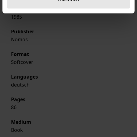
Year of Publication
1985
Publisher
Nomos
Format
Softcover
Languages
deutsch
Pages
86
Medium
Book