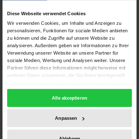
Bibliographical data
Diese Webseite verwendet Cookies
Wir verwenden Cookies, um Inhalte und Anzeigen zu
personalisieren, Funktionen für soziale Medien anbieten
Edition
zu können und die Zugriffe auf unsere Website zu
1
analysieren. Außerdem geben wir Informationen zu Ihrer
Verwendung unserer Website an unsere Partner für
ISBN
soziale Medien, Werbung und Analysen weiter. Unsere
978-3-7890-1091-0
Partner führen diese Informationen möglicherweise mit
weiteren Daten zusammen, die Sie ihnen bereitgestellt
Subtitle
haben oder die sie im Rahmen Ihrer Nutzung der Dienste
Die Rekrutierung der internationalen
gesammelt haben.
Bediensteten/Die Beziehungen zwischen den
Alle akzeptieren
internationalen Organisationen und den
nationalen Verwaltungen
Anpassen
Publication Date
Jun 14, 1985
Ablehnen