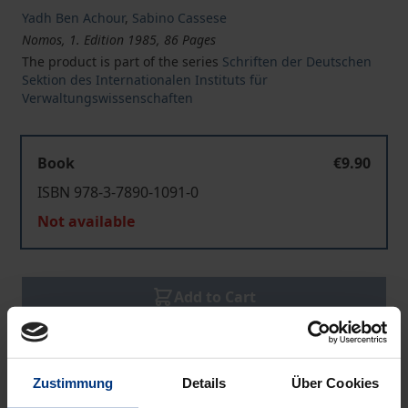
Yadh Ben Achour
,
Sabino Cassese
Nomos, 1. Edition 1985, 86 Pages
The product is part of the series
Schriften der Deutschen
Sektion des Internationalen Instituts für
Verwaltungswissenschaften
Book
€9.90
ISBN 978-3-7890-1091-0
Not available
Add to Cart
Add to Wish List
Delivery cost notice
Zustimmung
Details
Über Cookies